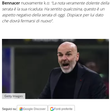
Bennacer
nuovamente k.o:
“La nota veramente dolente della
serata è la sua ricaduta. Ha sentito qualcosina, questo è un
aspetto negativo della serata di oggi. Dispiace per lui dato
che dovrà fermarsi di nuovo”.
Getty Images
Seguici su:
Google Discover
Fonti preferite