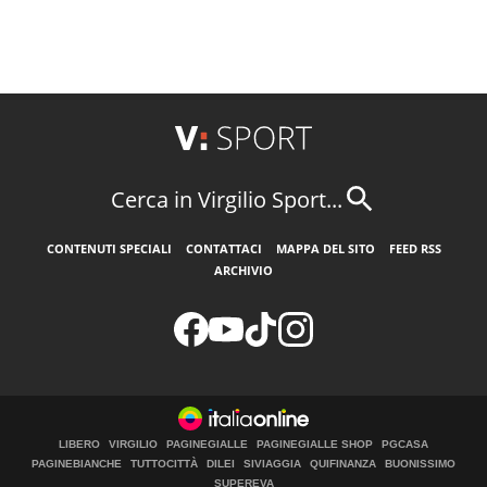
Cerca in Virgilio Sport...
CONTENUTI SPECIALI
CONTATTACI
MAPPA DEL SITO
FEED RSS
ARCHIVIO
LIBERO
VIRGILIO
PAGINEGIALLE
PAGINEGIALLE SHOP
PGCASA
PAGINEBIANCHE
TUTTOCITTÀ
DILEI
SIVIAGGIA
QUIFINANZA
BUONISSIMO
SUPEREVA