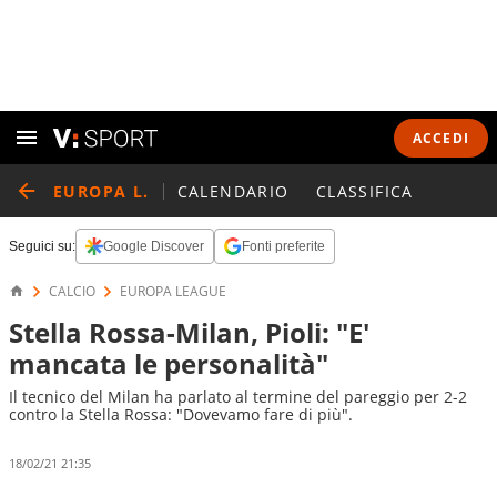
ACCEDI
EUROPA L.
CALENDARIO
CLASSIFICA
Seguici su:
Google Discover
Fonti preferite
CALCIO
EUROPA LEAGUE
Stella Rossa-Milan, Pioli: "E'
mancata le personalità"
Il tecnico del Milan ha parlato al termine del pareggio per 2-2
contro la Stella Rossa: "Dovevamo fare di più".
18/02/21 21:35