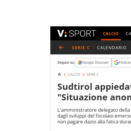
CALCIO
C
SERIE C
CALENDARIO
Seguici su:
Google Discover
Fonti pr
CALCIO
SERIE C
Sudtirol appieda
"Situazione ano
L'amministratore delegato della 
dagli sviluppi del focolaio emers
non pagare dazio alla fatica duran