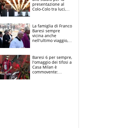
presentazione al
Colo-Colo tra luci,
spettacolo, elicotteri
e paracadutisti
La famiglia di Franco
Baresi sempre
vicina anche
nell'ultimo viaggio,
la moglie Maura, i
figli e i suoi cari
circondati
Baresi 6 per sempre,
dall'affetto dei tifosi
l'omaggio dei tifosi a
Casa Milan è
commovente:
maglie, bandiere,
sciarpe, lacrime e
bigliettini