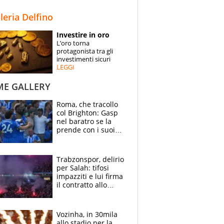
STORIE
lleria Delfino
SPECIALI
Investire in oro
L’oro torna
ESPERTI
protagonista tra gli
investimenti sicuri
LEGGI
CONTATTI
ME GALLERY
Roma, che tracollo
col Brighton: Gasp
nel baratro se la
prende con i suoi
cambiando tutti
Trabzonspor, delirio
per Salah: tifosi
impazziti e lui firma
il contratto allo
stadio
Vozinha, in 30mila
allo stadio per la