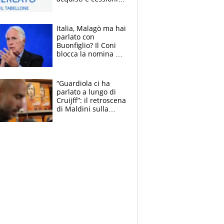
estate 2026-27
Italia, Malagò ma hai
parlato con
Buonfiglio? Il Coni
blocca la nomina di
Diana Bianchedi
“Guardiola ci ha
parlato a lungo di
Cruijff”: il retroscena
di Maldini sulla
Nazionale e sul
sogno interrotto