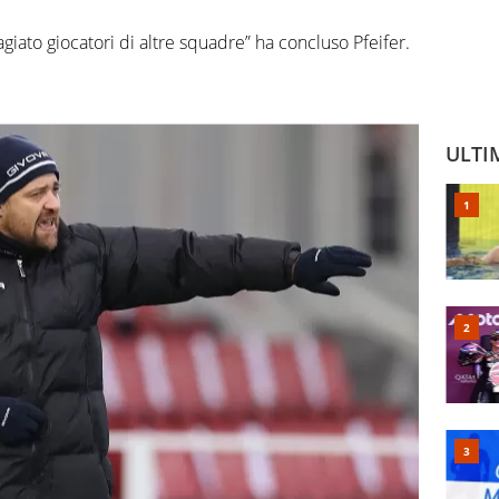
tagiato giocatori di altre squadre” ha concluso Pfeifer.
ULTI