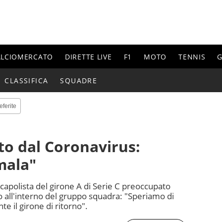
ALCIOMERCATO
DIRETTE LIVE
F1
MOTO
TENNIS
G
CLASSIFICA
SQUADRE
eferite
to dal Coronavirus:
mala"
capolista del girone A di Serie C preoccupato
o all'interno del gruppo squadra: "Speriamo di
te il girone di ritorno".