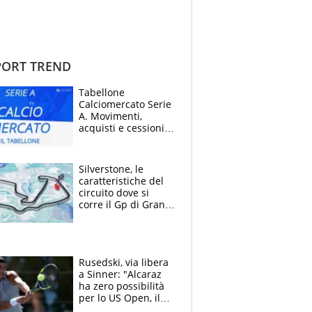
ORT TREND
Tabellone
Calciomercato Serie
A. Movimenti,
acquisti e cessioni:
estate 2026-27
Silverstone, le
caratteristiche del
circuito dove si
corre il Gp di Gran
Bretagna del
Motomondiale
Rusedski, via libera
a Sinner: "Alcaraz
ha zero possibilità
per lo US Open, il
2026 forse è gà