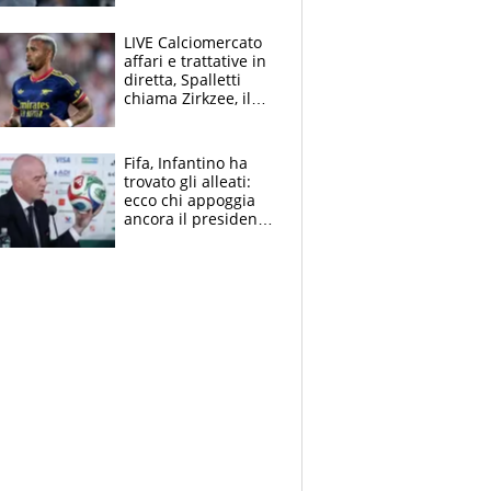
finito per lui"
LIVE Calciomercato
affari e trattative in
diretta, Spalletti
chiama Zirkzee, il
Milan valuta il
ritorno di Brahim
Diaz
Fifa, Infantino ha
trovato gli alleati:
ecco chi appoggia
ancora il presidente
che spera di essere
rieletto