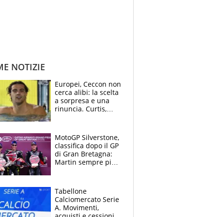
ME NOTIZIE
Europei, Ceccon non
cerca alibi: la scelta
a sorpresa e una
rinuncia. Curtis,
momento della
verità: “La pressione
c’è”
MotoGP Silverstone,
classifica dopo il GP
di Gran Bretagna:
Martin sempre più
leader, ma
Bezzecchi avanza
Tabellone
Calciomercato Serie
A. Movimenti,
acquisti e cessioni: