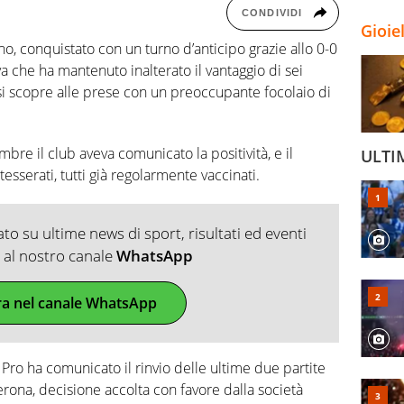
CONDIVIDI
Gioie
no, conquistato con un turno d’anticipo grazie allo 0-0
va che ha mantenuto inalterato il vantaggio di sei
si scopre alle prese con un preoccupante focolaio di
bre il club aveva comunicato la positività, e il
ULTI
esserati, tutti già regolarmente vaccinati.
o su ultime news di sport, risultati ed eventi
ti al nostro canale
WhatsApp
ra nel canale WhatsApp
a Pro ha comunicato il rinvio delle ultime due partite
erona, decisione accolta con favore dalla società