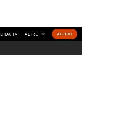
UIDA TV
ALTRO
ACCEDI
CALENDARI E CLASSIFICHE
ALTRI SPORT
MONDIALI 2026
OLIMPIADI
GOSSIP
LIFESTYLE