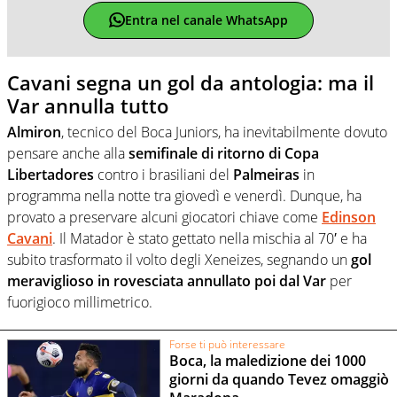
Entra nel canale WhatsApp
Cavani segna un gol da antologia: ma il
Var annulla tutto
Almiron
, tecnico del Boca Juniors, ha inevitabilmente dovuto
pensare anche alla
semifinale di ritorno di Copa
Libertadores
contro i brasiliani del
Palmeiras
in
programma nella notte tra giovedì e venerdì. Dunque, ha
provato a preservare alcuni giocatori chiave come
Edinson
Cavani
. Il Matador è stato gettato nella mischia al 70′ e ha
subito trasformato il volto degli Xeneizes, segnando un
gol
meraviglioso in rovesciata annullato poi dal Var
per
fuorigioco millimetrico.
Forse ti può interessare
Boca, la maledizione dei 1000
giorni da quando Tevez omaggiò