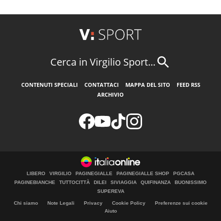
Cerca in Virgilio Sport...
CONTENUTI SPECIALI
CONTATTACI
MAPPA DEL SITO
FEED RSS
ARCHIVIO
LIBERO
VIRGILIO
PAGINEGIALLE
PAGINEGIALLE SHOP
PGCASA
PAGINEBIANCHE
TUTTOCITTÀ
DILEI
SIVIAGGIA
QUIFINANZA
BUONISSIMO
SUPEREVA
Chi siamo
Note Legali
Privacy
Cookie Policy
Preferenze sui cookie
Aiuto