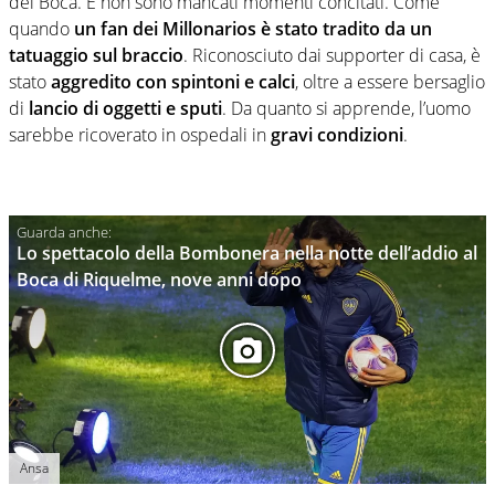
del Boca. E non sono mancati momenti concitati. Come
quando
un fan dei Millonarios è stato tradito da un
tatuaggio sul braccio
. Riconosciuto dai supporter di casa, è
stato
aggredito con spintoni e calci
, oltre a essere bersaglio
di
lancio di oggetti e sputi
. Da quanto si apprende, l’uomo
sarebbe ricoverato in ospedali in
gravi condizioni
.
Lo spettacolo della Bombonera nella notte dell’addio al
Boca di Riquelme, nove anni dopo
Ansa