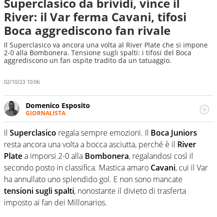
Superclasico da brividi, vince il
River: il Var ferma Cavani, tifosi
Boca aggrediscono fan rivale
Il Superclasico va ancora una volta al River Plate che si impone
2-0 alla Bombonera. Tensione sugli spalti: i tifosi del Boca
aggrediscono un fan ospite tradito da un tatuaggio.
02/10/23 10:06
Domenico Esposito
GIORNALISTA
Da vent’anni in campo e sul campo per vivere ogni evento
in tutte le sue sfaccettature. Passione smisurata per il
Il
Superclasico
regala sempre emozioni. Il
Boca Juniors
calcio e per la sfera di cuoio. Il pallone è una cosa
resta ancora una volta a bocca asciutta, perché è il
River
serissima, guai a dirgli di no
Plate
a imporsi 2-0 alla
Bombonera
, regalandosi così il
secondo posto in classifica. Mastica amaro
Cavani
, cui il Var
ha annullato uno splendido gol. E non sono mancate
tensioni sugli spalti
, nonostante il divieto di trasferta
imposto ai fan dei Millonarios.