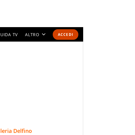
UIDA TV
ALTRO
ACCEDI
CALENDARI E CLASSIFICHE
ALTRI SPORT
MONDIALI 2026
OLIMPIADI
GOSSIP
LIFESTYLE
lleria Delfino