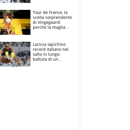
rito della Norvegia
di Haaland e
compagni
Tour de France, la
scelta sorprendente
di Vingegaard:
perché la maglia
gialla indossa la
mascherina, il
rischio da evitare
Larissa Iapichino
record italiano nel
salto in lungo:
battuta di un
centimetro mamma
Fiona May