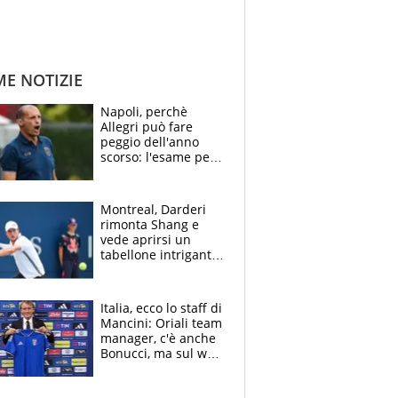
ME NOTIZIE
Napoli, perchè
Allegri può fare
peggio dell'anno
scorso: l'esame per
Manna, le colpe di
Conte e il gioco del
Monopoly
Montreal, Darderi
rimonta Shang e
vede aprirsi un
tabellone intrigante:
"Penso solo a
Borges, ma sono
felice del mio livello"
Italia, ecco lo staff di
Mancini: Oriali team
manager, c'è anche
Bonucci, ma sul web
infuria la polemica