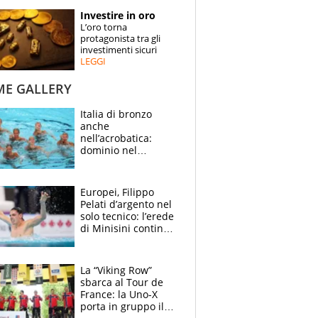
STORIE
Investire in oro
L’oro torna
SPECIALI
protagonista tra gli
investimenti sicuri
LEGGI
ESPERTI
ME GALLERY
CONTATTI
Italia di bronzo
anche
nell’acrobatica:
dominio nel
medagliere, ora
tocca a Ceccon, Curti
e compagni
Europei, Filippo
continuare
Pelati d’argento nel
solo tecnico: l’erede
di Minisini continua
a stupire, Los
Angeles è già nel
mirino
La “Viking Row”
sbarca al Tour de
France: la Uno-X
porta in gruppo il