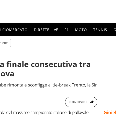
ALCIOMERCATO
DIRETTE LIVE
F1
MOTO
TENNIS
G
eferite
a finale consecutiva tra
nova
ube rimonta e sconfigge al tie-break Trento, la Sir
CONDIVIDI
Gioie
inale del massimo campionato italiano di pallavolo