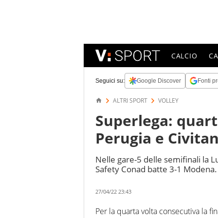
CALCIO
C
Seguici su:
Google Discover
Fonti pr
ALTRI SPORT
VOLLEY
Superlega: quart
Perugia e Civita
Nelle gare-5 delle semifinali la L
Safety Conad batte 3-1 Modena.
27/04/22 23:43
Per la quarta volta consecutiva la f