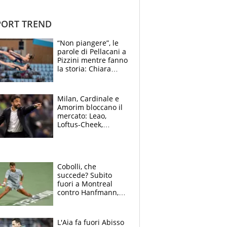
ORT TREND
“Non piangere”, le
parole di Pellacani a
Pizzini mentre fanno
la storia: Chiara
batte anche il
record di Ceccon
Milan, Cardinale e
Amorim bloccano il
mercato: Leao,
Loftus-Cheek,
Estupinian e
Gimenez in bilico,
Soulè e Osorio nel
mirino
Cobolli, che
succede? Subito
fuori a Montreal
contro Hanfmann,
per Flavio è tutta
colpa della tosse
L'Aia fa fuori Abisso