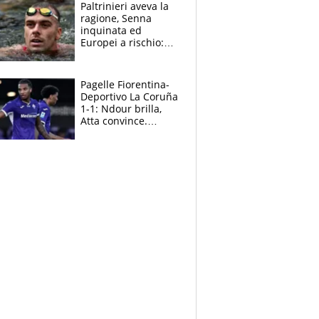
Paltrinieri aveva la
ragione, Senna
inquinata ed
Europei a rischio:
allenamenti fermi,
cosa succede
adesso
Pagelle Fiorentina-
Deportivo La Coruña
1-1: Ndour brilla,
Atta convince.
Pongracic rovina
tutto nel finale