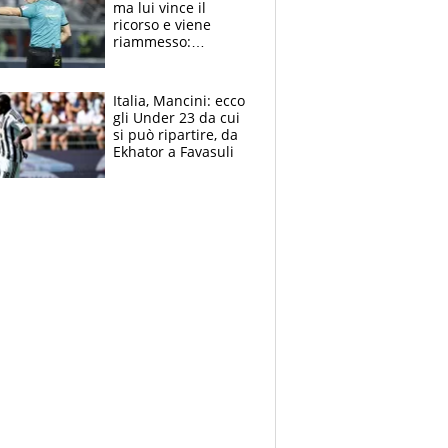
ma lui vince il
ricorso e viene
riammesso:
continua momento
nero per gli arbitri
Italia, Mancini: ecco
gli Under 23 da cui
si può ripartire, da
Ekhator a Favasuli