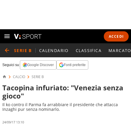
ACCEDI
SERIE B
CALENDARIO
CLASSIFICA
MARCATO
Seguici su:
Google Discover
Fonti preferite
CALCIO
SERIE B
Tacopina infuriato: "Venezia senza
gioco"
Il ko contro il Parma fa arrabbiare il presidente che attacca
Inzaghi pur senza nominarlo.
24/09/17 13:10