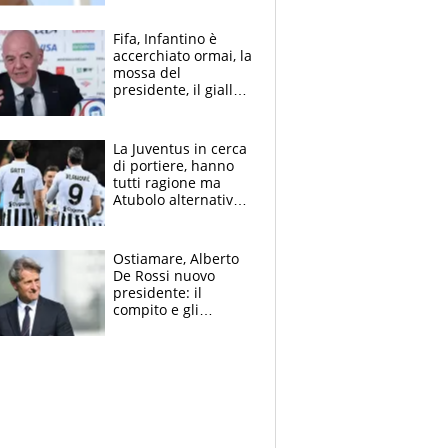
rischio
Fifa, Infantino è
accerchiato ormai, la
mossa del
presidente, il giallo
dimissioni e la verità
sulla telefonata a
Trump
La Juventus in cerca
di portiere, hanno
tutti ragione ma
Atubolo alternativa
a Vicario non regge
e la soluzione
rimane Milinkovic-
Ostiamare, Alberto
Savic
De Rossi nuovo
presidente: il
compito e gli
obiettivi ricevuti dal
figlio Daniele