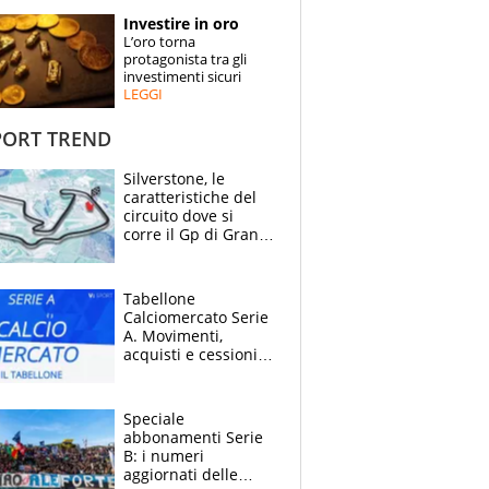
STORIE
Investire in oro
L’oro torna
SPECIALI
protagonista tra gli
investimenti sicuri
LEGGI
ESPERTI
ORT TREND
CONTATTI
Silverstone, le
caratteristiche del
circuito dove si
corre il Gp di Gran
Bretagna del
Motomondiale
Tabellone
Calciomercato Serie
A. Movimenti,
acquisti e cessioni:
estate 2026-27
Speciale
abbonamenti Serie
B: i numeri
aggiornati delle