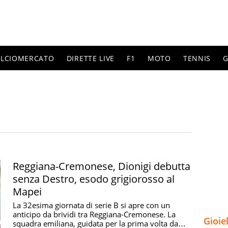
ALCIOMERCATO
DIRETTE LIVE
F1
MOTO
TENNIS
G
Reggiana-Cremonese, Dionigi debutta
senza Destro, esodo grigiorosso al
Mapei
La 32esima giornata di serie B si apre con un
anticipo da brividi tra Reggiana-Cremonese. La
Gioie
squadra emiliana, guidata per la prima volta da