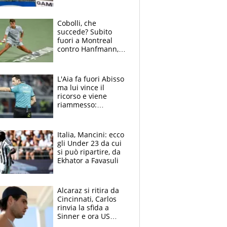
venti squadre
cadette
Cobolli, che
succede? Subito
fuori a Montreal
contro Hanfmann,
per Flavio è tutta
colpa della tosse
L'Aia fa fuori Abisso
ma lui vince il
ricorso e viene
riammesso:
continua momento
nero per gli arbitri
Italia, Mancini: ecco
gli Under 23 da cui
si può ripartire, da
Ekhator a Favasuli
Alcaraz si ritira da
Cincinnati, Carlos
rinvia la sfida a
Sinner e ora US
Open di nuovo a