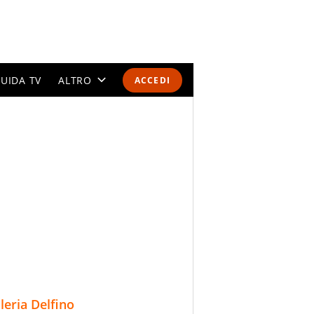
UIDA TV
ALTRO
ACCEDI
CALENDARI E CLASSIFICHE
ALTRI SPORT
MONDIALI 2026
OLIMPIADI
GOSSIP
LIFESTYLE
lleria Delfino