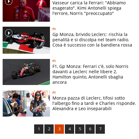
Vasseur carica la Ferrari: "Abbiamo
esagerato". Kimi Antonelli spiega
l'errore, Norris "preoccupato"
F1
Gp Monza, brivido Leclerc: rischia la
penalità e si discolpa nel team radio.
Cosa è successo con la bandiera rossa
F1
F1, Gp Monza: Ferrari c'è, solo Norris
davanti a Leclerc nelle libere 2.
Hamilton quinto, Antonelli sbaglia
ancora
F1
Monza pazza di Leclerc, tifosi sotto
l'albergo fino a tardi e Charles risponde.
Alexandra e Leo inseparabili
1
2
3
4
5
6
7