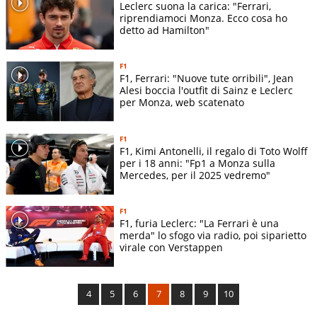
Leclerc suona la carica: "Ferrari,
riprendiamoci Monza. Ecco cosa ho
detto ad Hamilton"
F1
F1, Ferrari: "Nuove tute orribili", Jean
Alesi boccia l'outfit di Sainz e Leclerc
per Monza, web scatenato
F1
F1, Kimi Antonelli, il regalo di Toto Wolff
per i 18 anni: "Fp1 a Monza sulla
Mercedes, per il 2025 vedremo"
F1
F1, furia Leclerc: "La Ferrari è una
merda" lo sfogo via radio, poi siparietto
virale con Verstappen
4
5
6
7
8
9
10