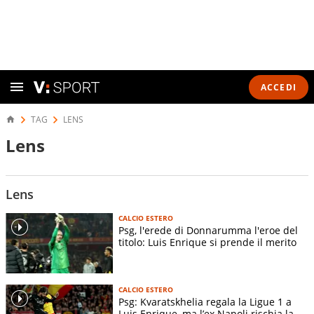
ACCEDI
TAG
LENS
Lens
Lens
CALCIO ESTERO
Psg, l'erede di Donnarumma l'eroe del
titolo: Luis Enrique si prende il merito
CALCIO ESTERO
Psg: Kvaratskhelia regala la Ligue 1 a
Luis Enrique, ma l’ex Napoli rischia la