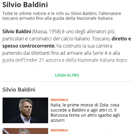
Silvio Baldini
Tutte le ultime notizie e le info su Silvio Baldini, l'allenatore
toscano arrivato fino alla guida della Nazionale Italiana
Silvio Baldini
(Massa, 1958) è uno degli allenatori più
particolari e carismatici del calcio italiano. Toscano,
diretto e
spesso controcorrente
, ha costruito la sua carriera
partendo dai dilettanti fino ad arrivare alla Serie A e alla
guida dell’Under 21 azzurra e della Nazionale italiana dopo
l'abbandono di Gattuso.
LEGGI ALTRO
Dopo una modesta esperienza da calciatore nelle categorie
minori, iniziò ad allenare giovanissimo, distinguendosi per
Silvio Baldini
personalità
e
idee di gioco
. Il suo percorso inizia dalla
NAZIONALE
Massese alla fine degli anni 80 e poi una continua ascesa che
Italia, le prime mosse di Zola: cosa
lo porta al
Chievo
e soprattutto all’
Empoli
, che guidò dalla
succede a Baldini e agli altri ct. Il
Borussia tenta un altro sgarbo agli
Serie B alla Serie A nella stagione 2001-2002, ottenendo poi
azzurri
una tranquilla salvezza nella massima serie. In seguito ha
allenato squadre importanti come Palermo, Parma, Lecce,
NAZIONALE