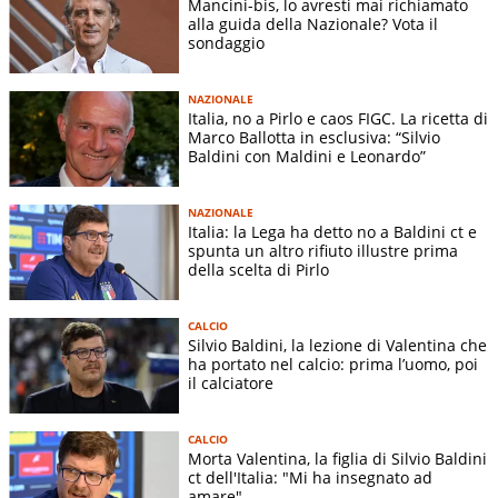
Mancini-bis, lo avresti mai richiamato
Catania, Vicenza, Carrarese, Perugia e Pescara. Con il Palermo
alla guida della Nazionale? Vota il
conquistò la promozione in Serie B nel 2022, vincendo
sondaggio
anche la
Panchina d’Oro di Serie C
.
NAZIONALE
Dal punto di vista tattico, Baldini è considerato un allenatore
Italia, no a Pirlo e caos FIGC. La ricetta di
Marco Ballotta in esclusiva: “Silvio
offensivo e “
giochista
”. Predilige il 4-3-3, con grande
Baldini con Maldini e Leonardo”
attenzione al possesso palla, all’intensità e alla
valorizzazione dei giovani
. Le sue squadre cercano sempre
NAZIONALE
verticalità, aggressione alta e
libertà creativa
negli ultimi
Italia: la Lega ha detto no a Baldini ct e
metri. È noto anche per metodi di allenamento originali e
spunta un altro rifiuto illustre prima
della scelta di Pirlo
motivazionali, spesso legati all’aspetto umano e psicologico
del gruppo.
CALCIO
Silvio Baldini, la lezione di Valentina che
Nella vita privata è sposato con Paola e ha tre figli: Valentina,
ha portato nel calcio: prima l’uomo, poi
Mattia e Niccolò.
Uomo schivo
e legato ai valori familiari, ha
il calciatore
sempre mantenuto un rapporto distante dal calcio più
mediatico, preferendo autenticità e meritocrazia. Celebre
CALCIO
per il
carattere impulsivo e sincero
, Baldini è diventato
Morta Valentina, la figlia di Silvio Baldini
ct dell'Italia: "Mi ha insegnato ad
negli anni un personaggio cult del calcio italiano, amato da
amare"