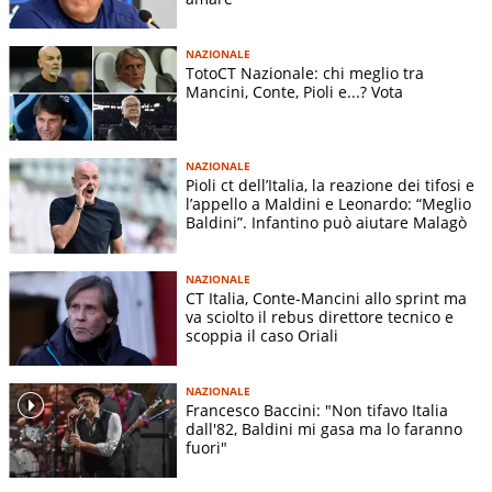
molti tifosi per la sua
spontaneità
e per la capacità di
parlare senza filtri.
NAZIONALE
TotoCT Nazionale: chi meglio tra
Mancini, Conte, Pioli e...? Vota
NAZIONALE
Pioli ct dell’Italia, la reazione dei tifosi e
l’appello a Maldini e Leonardo: “Meglio
Baldini”. Infantino può aiutare Malagò
NAZIONALE
CT Italia, Conte-Mancini allo sprint ma
va sciolto il rebus direttore tecnico e
ANSA
scoppia il caso Oriali
NAZIONALE
Francesco Baccini: "Non tifavo Italia
dall'82, Baldini mi gasa ma lo faranno
fuori"