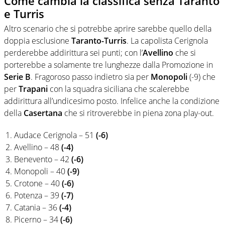
Come cambia la classifica senza Taranto
e Turris
Altro scenario che si potrebbe aprire sarebbe quello della
doppia esclusione
Taranto-Turris
. La capolista Cerignola
perderebbe addirittura sei punti; con l’
Avellino
che si
porterebbe a solamente tre lunghezze dalla Promozione in
Serie B
. Fragoroso passo indietro sia per
Monopoli
(-9) che
per
Trapani
con la squadra siciliana che scalerebbe
addirittura all’undicesimo posto. Infelice anche la condizione
della
Casertana
che si ritroverebbe in piena zona play-out.
Audace Cerignola – 51
(-6)
Avellino – 48
(-4)
Benevento – 42
(-6)
Monopoli – 40
(-9)
Crotone – 40
(-6)
Potenza – 39
(-7)
Catania – 36
(-4)
Picerno – 34
(-6)