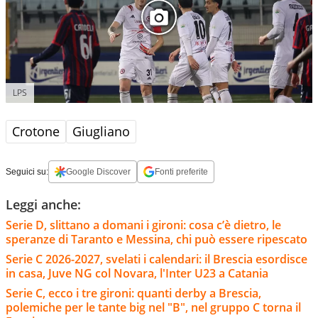
LPS
Crotone
Giugliano
Seguici su:
Google Discover
Fonti preferite
Leggi anche:
Serie D, slittano a domani i gironi: cosa c’è dietro, le
speranze di Taranto e Messina, chi può essere ripescato
Serie C 2026-2027, svelati i calendari: il Brescia esordisce
in casa, Juve NG col Novara, l'Inter U23 a Catania
Serie C, ecco i tre gironi: quanti derby a Brescia,
polemiche per le tante big nel "B", nel gruppo C torna il