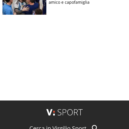
amico e capofamiglia
Cerca in Virgilio Sport...