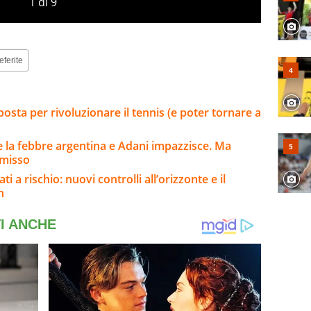
1
di
9
eferite
osta per rivoluzionare il tennis (e poter tornare a
 la febbre argentina e Adani impazzisce. Ma
mmisso
i a rischio: nuovi controlli all’orizzonte e il
n