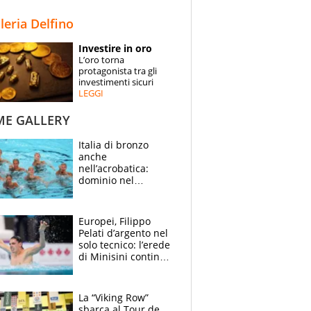
STORIE
lleria Delfino
SPECIALI
Investire in oro
L’oro torna
ESPERTI
protagonista tra gli
investimenti sicuri
LEGGI
CONTATTI
ME GALLERY
Italia di bronzo
anche
nell’acrobatica:
dominio nel
medagliere, ora
tocca a Ceccon, Curti
e compagni
Europei, Filippo
continuare
Pelati d’argento nel
solo tecnico: l’erede
di Minisini continua
a stupire, Los
Angeles è già nel
mirino
La “Viking Row”
sbarca al Tour de