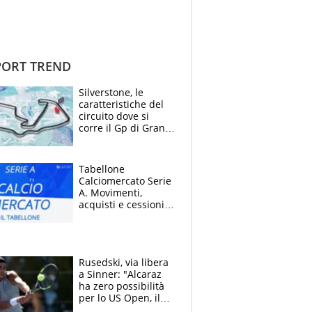
ORT TREND
Silverstone, le
caratteristiche del
circuito dove si
corre il Gp di Gran
Bretagna del
Motomondiale
Tabellone
Calciomercato Serie
A. Movimenti,
acquisti e cessioni:
estate 2026-27
Rusedski, via libera
a Sinner: "Alcaraz
ha zero possibilità
per lo US Open, il
2026 forse è gà