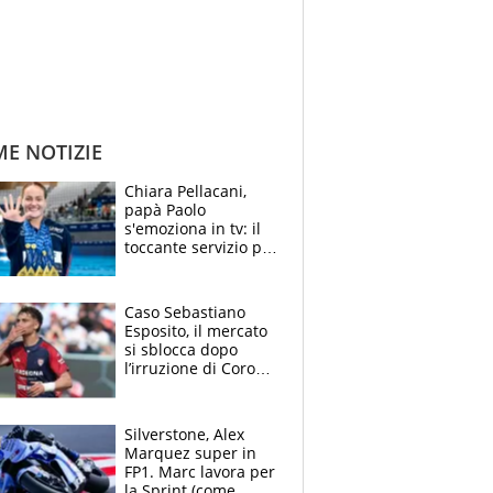
ME NOTIZIE
Chiara Pellacani,
papà Paolo
s'emoziona in tv: il
toccante servizio per
il TG di LA7 dopo i 5
ori agli Europei
Caso Sebastiano
Esposito, il mercato
si sblocca dopo
l’irruzione di Corona
nella querelle col
Cagliari: spuntano
due big
Silverstone, Alex
Marquez super in
FP1. Marc lavora per
la Sprint (come