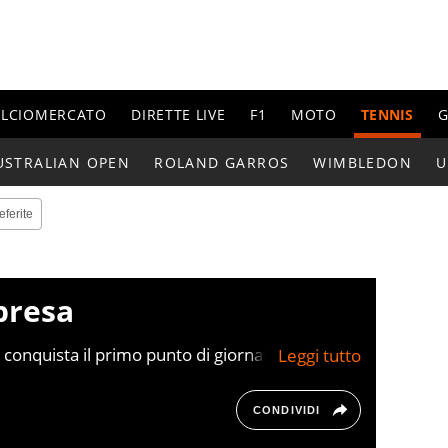
ALCIOMERCATO
DIRETTE LIVE
F1
MOTO
TENNIS
G
USTRALIAN OPEN
ROLAND GARROS
WIMBLEDON
U
eferite
presa
 conquista il primo punto di giornata contro
CONDIVIDI