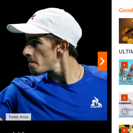
Gioie
ULTI
Fonte: Ansa