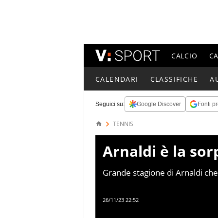
CALCIO
C
CALENDARI
CLASSIFICHE
A
Seguici su:
Google Discover
Fonti pr
TENNIS
Arnaldi è la sor
Grande stagione di Arnaldi che
Popyrin
26/11/23 22:52