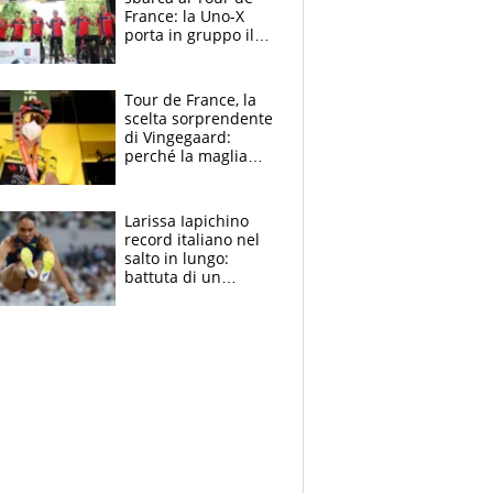
France: la Uno-X
porta in gruppo il
rito della Norvegia
di Haaland e
compagni
Tour de France, la
scelta sorprendente
di Vingegaard:
perché la maglia
gialla indossa la
mascherina, il
rischio da evitare
Larissa Iapichino
record italiano nel
salto in lungo:
battuta di un
centimetro mamma
Fiona May