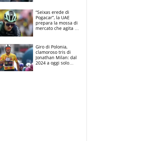
finito per lui"
“Seixas erede di
Pogacar”, la UAE
prepara la mossa di
mercato che agita la
Francia. Ciccone,
che beffa alla Vuelta
a Burgos
Giro di Polonia,
clamoroso tris di
Jonathan Milan: dal
2024 a oggi solo
Pogacar ha vinto più
di lui. Bene Romele
e Skerl