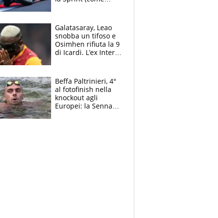
Martin), bene
Bezzecchi
Galatasaray, Leao
snobba un tifoso e
Osimhen rifiuta la 9
di Icardi. L’ex Inter
furioso: lo schiaffo
al club
Beffa Paltrinieri, 4°
al fotofinish nella
knockout agli
Europei: la Senna
regala (quasi) solo
amarezze a Greg