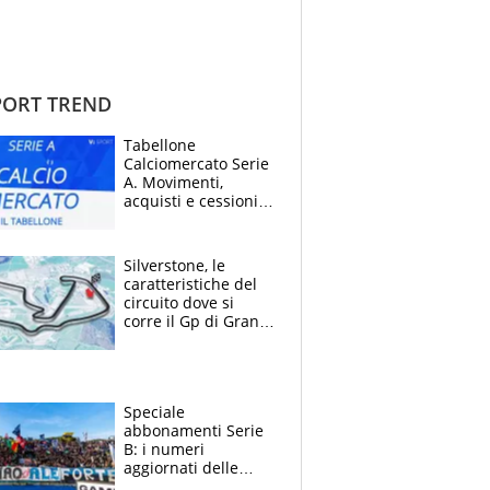
ORT TREND
Tabellone
Calciomercato Serie
A. Movimenti,
acquisti e cessioni:
estate 2026-27
Silverstone, le
caratteristiche del
circuito dove si
corre il Gp di Gran
Bretagna del
Motomondiale
Speciale
abbonamenti Serie
B: i numeri
aggiornati delle
venti squadre