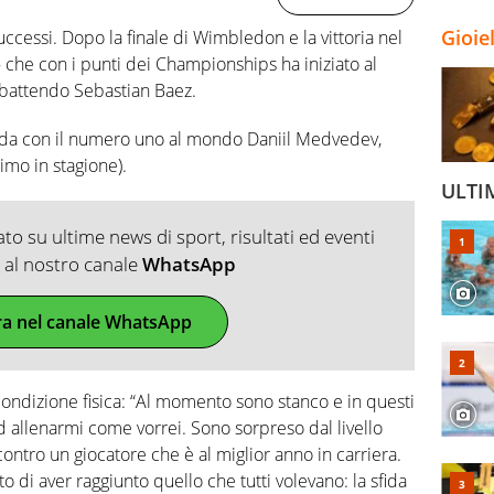
Gioie
uccessi. Dopo la finale di Wimbledon e la vittoria nel
– che con i punti dei Championships ha iniziato al
 battendo Sebastian Baez.
sfida con il numero uno al mondo Daniil Medvedev,
imo in stagione).
ULTI
o su ultime news di sport, risultati ed eventi
ti al nostro canale
WhatsApp
ra nel canale WhatsApp
ondizione fisica: “Al momento sono stanco e in questi
 allenarmi come vorrei. Sono sorpreso dal livello
ontro un giocatore che è al miglior anno in carriera.
to di aver raggiunto quello che tutti volevano: la sfida