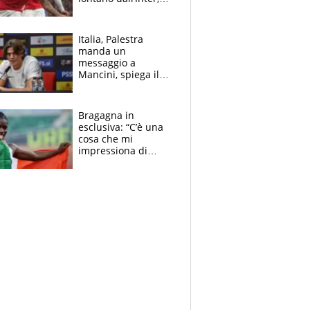
delirio Mastantuono,
Juve su Trubin. Il
tabellone
Italia, Palestra
manda un
messaggio a
Mancini, spiega il
motivo del no
all’Inter e lancia
l'alleanza con
Bragagna in
Donnarumma
esclusiva: “C’è una
cosa che mi
impressiona di
Doualla. Jacobs?
Ecco come è rinato”.
E svela la sorpresa
agli Europei