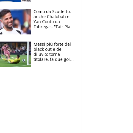
cadette
Como da Scudetto,
anche Chalobah e
Yan Couto da
Fabregas. "Fair Play
Finanziario?
Pagheremo la
multa"
Messi più forte del
black out e del
diluvio: torna
titolare, fa due gol e
un assist e trascina
l'Inter Miami, altro
che ritiro