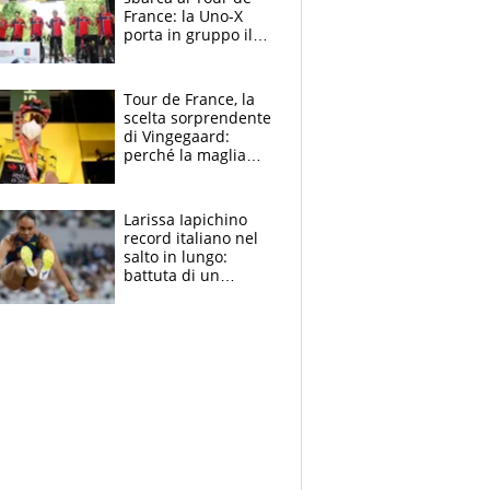
France: la Uno-X
porta in gruppo il
rito della Norvegia
di Haaland e
compagni
Tour de France, la
scelta sorprendente
di Vingegaard:
perché la maglia
gialla indossa la
mascherina, il
rischio da evitare
Larissa Iapichino
record italiano nel
salto in lungo:
battuta di un
centimetro mamma
Fiona May