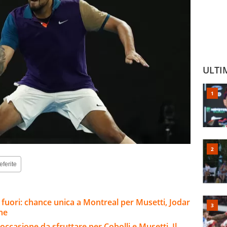
ULTI
eferite
 fuori: chance unica a Montreal per Musetti, Jodar
ine
occasione da sfruttare per Cobolli e Musetti. Il