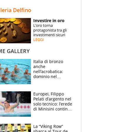
STORIE
lleria Delfino
SPECIALI
Investire in oro
L’oro torna
ESPERTI
protagonista tra gli
investimenti sicuri
LEGGI
CONTATTI
ME GALLERY
Italia di bronzo
anche
nell’acrobatica:
dominio nel
medagliere, ora
tocca a Ceccon, Curti
e compagni
Europei, Filippo
continuare
Pelati d’argento nel
solo tecnico: l’erede
di Minisini continua
a stupire, Los
Angeles è già nel
mirino
La “Viking Row”
sbarca al Tour de