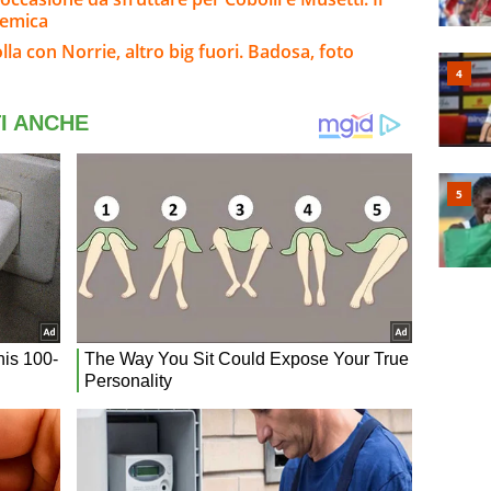
lemica
la con Norrie, altro big fuori. Badosa, foto