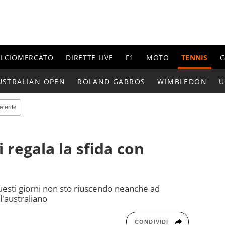
ALCIOMERCATO
DIRETTE LIVE
F1
MOTO
TENNIS
G
USTRALIAN OPEN
ROLAND GARROS
WIMBLEDON
U
eferite
i regala la sfida con
esti giorni non sto riuscendo neanche ad
l'australiano
CONDIVIDI