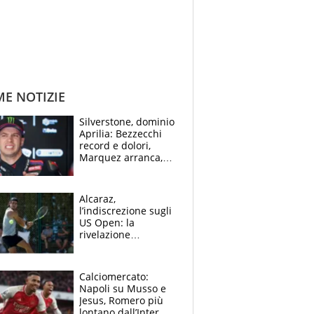
ME NOTIZIE
Silverstone, dominio
Aprilia: Bezzecchi
record e dolori,
Marquez arranca,
Bagnaia cade ed è
fuori dalla top 10
Alcaraz,
l’indiscrezione sugli
US Open: la
rivelazione
dell’amico
giornalista e il piano
B. Rune verso la
Calciomercato:
rinuncia
Napoli su Musso e
Jesus, Romero più
lontano dall’Inter,