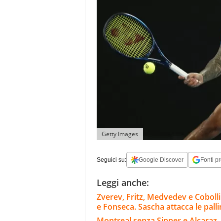
Getty Images
Seguici su:
Google Discover
Fonti pr
Leggi anche:
Zverev, Fritz, Medvedev e Cobolli
e Fonseca. Sascha attacca le pall
Montreal senza Sinner e Alcaraz, 