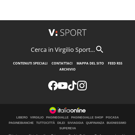
Cerca in Virgilio Sport...
CONTENUTI SPECIALI
CONTATTACI
MAPPA DEL SITO
FEED RSS
ARCHIVIO
LIBERO
VIRGILIO
PAGINEGIALLE
PAGINEGIALLE SHOP
PGCASA
PAGINEBIANCHE
TUTTOCITTÀ
DILEI
SIVIAGGIA
QUIFINANZA
BUONISSIMO
SUPEREVA