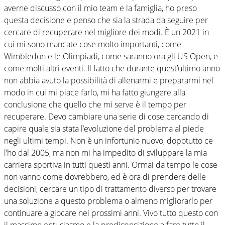
averne discusso con il mio team e la famiglia, ho preso
questa decisione e penso che sia la strada da seguire per
cercare di recuperare nel migliore dei modi. È un 2021 in
cui mi sono mancate cose molto importanti, come
Wimbledon e le Olimpiadi, come saranno ora gli US Open, e
come molti altri eventi. Il fatto che durante quest’ultimo anno
non abbia avuto la possibilità di allenarmi e prepararmi nel
modo in cui mi piace farlo, mi ha fatto giungere alla
conclusione che quello che mi serve è il tempo per
recuperare. Devo cambiare una serie di cose cercando di
capire quale sia stata l’evoluzione del problema al piede
negli ultimi tempi. Non è un infortunio nuovo, dopotutto ce
l’ho dal 2005, ma non mi ha impedito di sviluppare la mia
carriera sportiva in tutti questi anni. Ormai da tempo le cose
non vanno come dovrebbero, ed è ora di prendere delle
decisioni, cercare un tipo di trattamento diverso per trovare
una soluzione a questo problema o almeno migliorarlo per
continuare a giocare nei prossimi anni. Vivo tutto questo con
il massimo entusiasmo e la predisposizione a fare tutto il