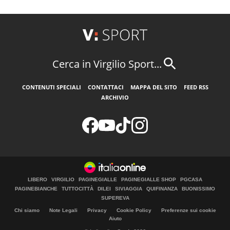
Cerca in Virgilio Sport...
CONTENUTI SPECIALI
CONTATTACI
MAPPA DEL SITO
FEED RSS
ARCHIVIO
LIBERO
VIRGILIO
PAGINEGIALLE
PAGINEGIALLE SHOP
PGCASA
PAGINEBIANCHE
TUTTOCITTÀ
DILEI
SIVIAGGIA
QUIFINANZA
BUONISSIMO
SUPEREVA
Chi siamo
Note Legali
Privacy
Cookie Policy
Preferenze sui cookie
Aiuto