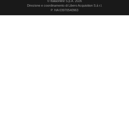
© Italiaonline S.p.A. 2026
Direzione e coordinamento di Libero Acquisition S.á r.l.
P. IVA 03970540963