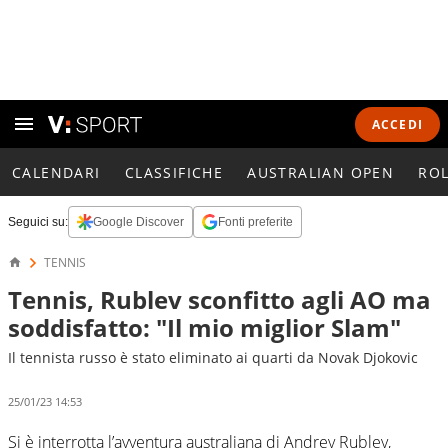
ACCEDI
CALENDARI
CLASSIFICHE
AUSTRALIAN OPEN
RO
Seguici su:
Google Discover
Fonti preferite
TENNIS
Tennis, Rublev sconfitto agli AO ma
soddisfatto: "Il mio miglior Slam"
Il tennista russo è stato eliminato ai quarti da Novak Djokovic
25/01/23 14:53
Si è interrotta l’avventura australiana di Andrey Rublev,