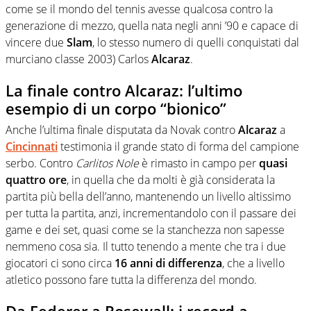
come se il mondo del tennis avesse qualcosa contro la
generazione di mezzo, quella nata negli anni ’90 e capace di
vincere due
Slam
, lo stesso numero di quelli conquistati dal
murciano classe 2003) Carlos
Alcaraz
.
La finale contro Alcaraz: l’ultimo
esempio di un corpo “bionico”
Anche l’ultima finale disputata da Novak contro
Alcaraz
a
Cincinnati
testimonia il grande stato di forma del campione
serbo. Contro
Carlitos
Nole
è rimasto in campo per
quasi
quattro ore
, in quella che da molti è già considerata la
partita più bella dell’anno, mantenendo un livello altissimo
per tutta la partita, anzi, incrementandolo con il passare dei
game e dei set, quasi come se la stanchezza non sapesse
nemmeno cosa sia. Il tutto tenendo a mente che tra i due
giocatori ci sono circa
16 anni di differenza
, che a livello
atletico possono fare tutta la differenza del mondo.
Da Federer a Rosewall: i record a