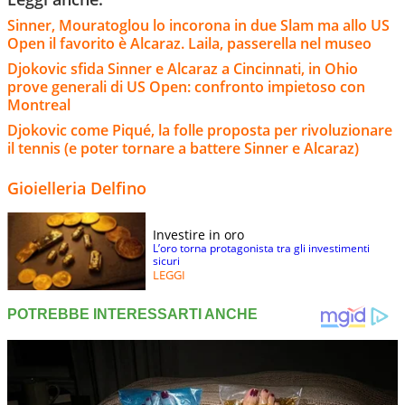
Sinner, Mouratoglou lo incorona in due Slam ma allo US
Open il favorito è Alcaraz. Laila, passerella nel museo
Djokovic sfida Sinner e Alcaraz a Cincinnati, in Ohio
prove generali di US Open: confronto impietoso con
Montreal
Djokovic come Piqué, la folle proposta per rivoluzionare
il tennis (e poter tornare a battere Sinner e Alcaraz)
Gioielleria Delfino
Investire in oro
L’oro torna protagonista tra gli investimenti
sicuri
LEGGI