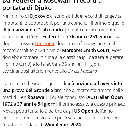
portata di Djoko
Nel mirino di
Djokovic
ci sono altri due record di longevità
importanti e abbordabili, per uno come lui. Il primo è quello
di
più anziano n°1 al mondo
, primato che al momento
appartiene a Roger
Federer
con
36 anni e 251 giorni
. Già
dopo i prossimi
US
Open
, dove proverà a raggiungere il
record assoluto di 24 slam di
Margaret
Smith Court
,
Nole
dovrebbe tornare in cima alla classifica (gli basterà superare
il primo turno) e lo farebbe a 36 anni e 111 giorni,
avvicinandosi ulteriormente allo
Swiss Maestro
.
L’altro record è invece quello di
più anziano ad aver vinto
una prova del Grande Slam
, che al momento rimane nelle
mani di Ken
Rosewall
, il quale conquistò l’
Australian Open
1972
a
37 anni e 54 giorni
. Il primo assalto a questo primato
Novak potrà tentarlo a partire dagli
US Open
dell’anno
prossimo o, in questo caso però sarà necessario attendere
l’uscita delle date, di
Wimbledon
2024
.