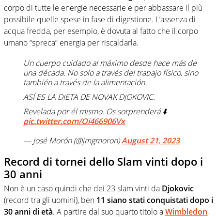
corpo di tutte le energie necessarie e per abbassare il più
possibile quelle spese in fase di digestione. L’assenza di
acqua fredda, per esempio, è dovuta al fatto che il corpo
umano “spreca” energia per riscaldarla.
Un cuerpo cuidado al máximo desde hace más de
una década. No solo a través del trabajo físico, sino
también a través de la alimentación.
ASÍ ES LA DIETA DE NOVAK DJOKOVIC.
Revelada por él mismo. Os sorprenderá ⬇️
pic.twitter.com/Oi466906Vx
— José Morón (@jmgmoron)
August 21, 2023
Record di tornei dello Slam vinti dopo i
30 anni
Non è un caso quindi che dei 23 slam vinti da
Djokovic
(record tra gli uomini), ben
11 siano stati conquistati dopo i
30 anni di età
. A partire dal suo quarto titolo a
Wimbledon
,