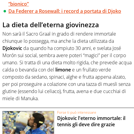
“bionico”
Da Federer a Rosewall: i record a portata di Djoko
La dieta dell’eterna giovinezza
Non sarà il Sacro Graal in grado di rendere immortale
chiunque lo possegga, ma anche la dieta utilizzata da
Djokovic
da quando ha compiuto 30 anni, e svelata José
Morón sui social, sembra avere poteri “magici” per il corpo
umano. Si tratta di una dieta molto rigida, che prevede acqua
calda o bevanda con del
limone
e un frullato verde
composto da sedano, spinaci, alghe e frutta appena alzato,
per poi proseguire a colazione con una tazza di muesli senza
glutine (essendo lui celiaco), frutta, avena e due cucchiai di
miele di Manuka.
Forse ti può interessare
Djokovic l'eterno immortale: il
tennis gli deve dire grazie