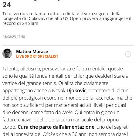
24
Tofu, verdura e tanta frutta: la dieta è il vero segreto della
longevità di Djokovic, che allo US Open proverà a raggiungere il
record di 24 Slam
24/08/23 17:58
Matteo Morace
LIVE SPORT SPECIALIST
La multimedialità quale approccio personale e
professionale. Ama raccontare lo sport focalizzando ogni
Talento, atletismo, perseveranza e forza mentale: queste
attenzione sul tempo reale: la verità della dirette non
sono le qualità fondamentali per chiunque desideri stare al
sono opinioni ma fatti
vertice del grande tennis. Qualità che ovviamente
appartengono anche a Novak
Djokovic
, detentore di alcuni
dei più prestigiosi record nel mondo della racchetta, ma che
non sono sufficienti per mantenersi ad alti livelli per quasi
due decenni come fatto da
Nole
.
Qui entra in gioco un
fattore chiave, quello della cura maniacale del proprio
corpo.
Cura che parte dall’alimentazione
, uno dei segreti
della longevità del
Djoker
, che a 36 anni non sembra dare il