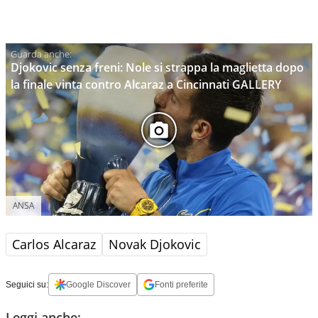
Djokovic senza freni: Nole si strappa la maglietta dopo
la finale vinta contro Alcaraz a Cincinnati GALLERY
ANSA
Carlos Alcaraz
Novak Djokovic
Seguici su:
Google Discover
Fonti preferite
Leggi anche: