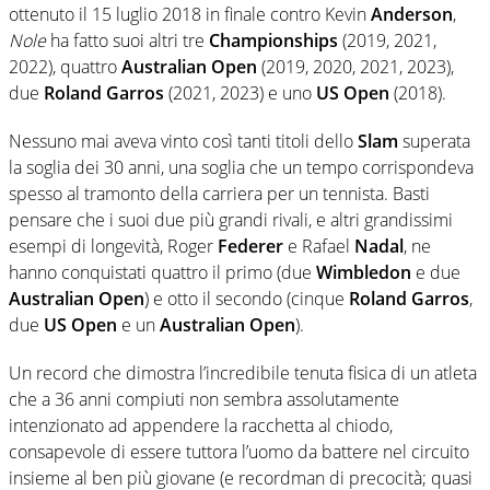
ottenuto il 15 luglio 2018 in finale contro Kevin
Anderson
,
Nole
ha fatto suoi altri tre
Championships
(2019, 2021,
2022), quattro
Australian Open
(2019, 2020, 2021, 2023),
due
Roland Garros
(2021, 2023) e uno
US Open
(2018).
Nessuno mai aveva vinto così tanti titoli dello
Slam
superata
la soglia dei 30 anni, una soglia che un tempo corrispondeva
spesso al tramonto della carriera per un tennista. Basti
pensare che i suoi due più grandi rivali, e altri grandissimi
esempi di longevità, Roger
Federer
e Rafael
Nadal
, ne
hanno conquistati quattro il primo (due
Wimbledon
e due
Australian Open
) e otto il secondo (cinque
Roland Garros
,
due
US Open
e un
Australian Open
).
Un record che dimostra l’incredibile tenuta fisica di un atleta
che a 36 anni compiuti non sembra assolutamente
intenzionato ad appendere la racchetta al chiodo,
consapevole di essere tuttora l’uomo da battere nel circuito
insieme al ben più giovane (e recordman di precocità; quasi