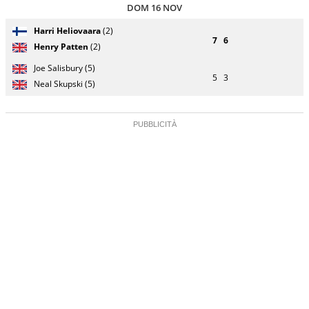
DOM 16 NOV
Giocatore
Turno
Harri Heliovaara
(2)
(posizione
Stato
Nazionalità
Punteggio
di
7
6
testa di
partita
Henry Patten
(2)
servizio
serie)
Joe Salisbury (5)
5
3
Neal Skupski (5)