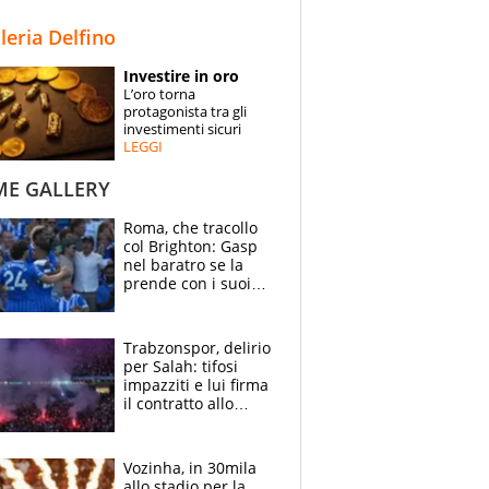
STORIE
lleria Delfino
SPECIALI
Investire in oro
L’oro torna
ESPERTI
protagonista tra gli
investimenti sicuri
LEGGI
CONTATTI
ME GALLERY
Roma, che tracollo
col Brighton: Gasp
nel baratro se la
prende con i suoi
cambiando tutti
Trabzonspor, delirio
per Salah: tifosi
impazziti e lui firma
il contratto allo
stadio
Vozinha, in 30mila
allo stadio per la