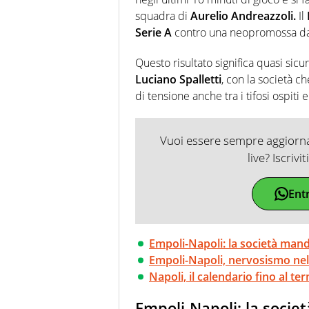
squadra di
Aurelio Andreazzoli.
Il
Serie A
contro una neopromossa dal
Questo risultato significa quasi sic
Luciano Spalletti
, con la società c
di tensione anche tra i tifosi ospiti 
Vuoi essere sempre aggiornat
live? Iscrivi
Ent
Empoli-Napoli: la società mand
Empoli-Napoli, nervosismo nel
Napoli, il calendario fino al te
Empoli-Napoli: la socie