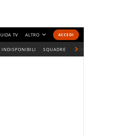
UIDA TV
ALTRO
ACCEDI
INDISPONIBILI
CALENDARI E CLASSIFICHE
SQUADRE
GIOCATORI SERIE A
ALTRI SPORT
MONDIALI 2026
OLIMPIADI
GOSSIP
LIFESTYLE