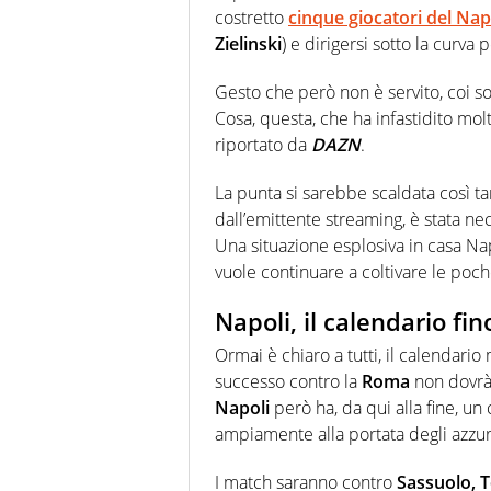
costretto
cinque giocatori del
Nap
Zielinski
) e dirigersi sotto la curva 
Gesto che però non è servito, coi so
Cosa, questa, che ha infastidito mol
riportato da
DAZN
.
La punta si sarebbe scaldata così 
dall’emittente streaming, è stata nec
Una situazione esplosiva in casa Nap
vuole continuare a coltivare le poch
Napoli, il calendario fi
Ormai è chiaro a tutti, il calendario m
successo contro la
Roma
non dovrà 
Napoli
però ha, da qui alla fine, un 
ampiamente alla portata degli azzur
I match saranno contro
Sassuolo, 