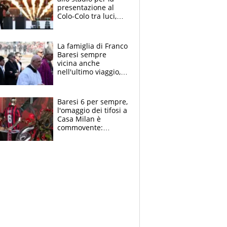
presentazione al
Colo-Colo tra luci,
spettacolo, elicotteri
e paracadutisti
La famiglia di Franco
Baresi sempre
vicina anche
nell'ultimo viaggio,
la moglie Maura, i
figli e i suoi cari
circondati
Baresi 6 per sempre,
dall'affetto dei tifosi
l'omaggio dei tifosi a
Casa Milan è
commovente:
maglie, bandiere,
sciarpe, lacrime e
bigliettini