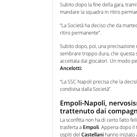
Subito dopo la fine della gara, tram
mandare la squadra in ritiro perma
“La Società ha deciso che da martedì
ritiro permanente”.
Subito dopo, poi, una precisazione n
sembrare troppo dura, che questa so
accettata dai giocatori. Un modo p
Ancelotti:
“La SSC Napoli precisa che la decisio
condivisa dalla Società”.
Empoli-Napoli, nervosi
trattenuto dai compagn
La sconfitta non ha di certo fatto feli
trasferta a
Empoli
. Appena dopo il tr
ospiti del
Castellani
hanno iniziato 