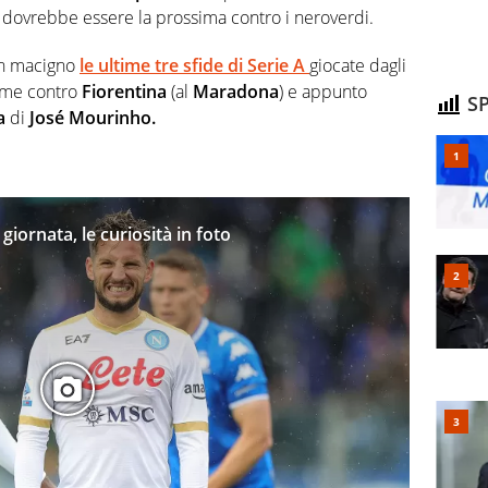
he dovrebbe essere la prossima contro i neroverdi.
un macigno
le ultime tre sfide di
Serie A
giocate dagli
sime contro
Fiorentina
(al
Maradona
) e appunto
SP
a
di
José Mourinho.
 giornata, le curiosità in foto