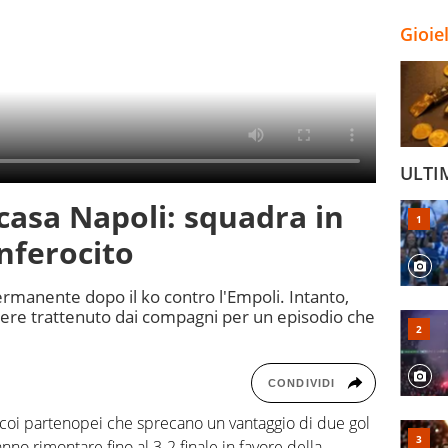
Gioie
ULTI
 casa Napoli: squadra in
inferocito
permanente dopo il ko contro l'Empoli. Intanto,
ere trattenuto dai compagni per un episodio che
CONDIVIDI
 coi partenopei che sprecano un vantaggio di due gol
anno rimontare fino al 3-2 finale in favore della