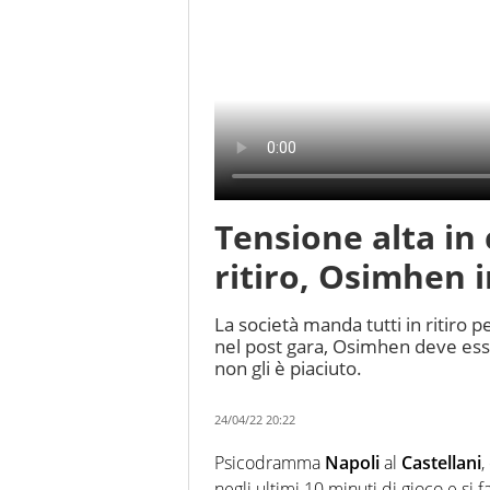
Tensione alta in
ritiro, Osimhen 
La società manda tutti in ritiro 
nel post gara, Osimhen deve ess
non gli è piaciuto.
24/04/22 20:22
Psicodramma
Napoli
al
Castellani
,
negli ultimi 10 minuti di gioco e si f