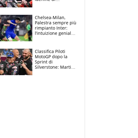
Bezzecchi: "Ho dato
tutto, spero di finire
la gara domani"
Chelsea-Milan,
Palestra sempre più
rimpianto Inter:
l’intuizione geniale
di Alonso fa esultare
anche Mancini
Classifica Piloti
MotoGP dopo la
Sprint di
Silverstone: Martin
sempre più leader,
Bezzecchi supera
Marquez