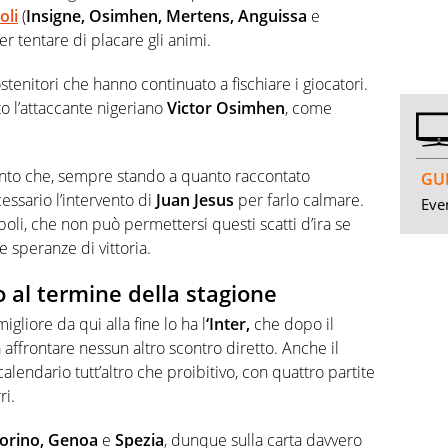
oli
(
Insigne, Osimhen, Mertens, Anguissa
e
per tentare di placare gli animi.
stenitori che hanno continuato a fischiare i giocatori.
to l’attaccante nigeriano
Victor
Osimhen
, come
tanto che, sempre stando a quanto raccontato
GUI
essario l’intervento di
Juan Jesus
per farlo calmare.
Even
oli, che non può permettersi questi scatti d’ira se
e speranze di vittoria.
no al termine della stagione
igliore da qui alla fine lo ha l
‘Inter,
che dopo il
affrontare nessun altro scontro diretto. Anche il
calendario tutt’altro che proibitivo, con quattro partite
ri.
Torino, Genoa
e
Spezia
, dunque sulla carta davvero