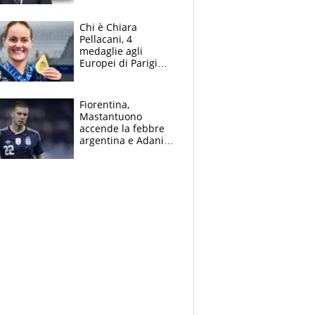
figlio Daniele
Chi è Chiara
Pellacani, 4
medaglie agli
Europei di Parigi
2026, papà
Giampaolo
giornalista, mamma
Fiorentina,
insegnante e il
Mastantuono
fratello calciatore
accende la febbre
argentina e Adani
impazzisce. Ma
Antognoni ‘rovina la
festa’ a Commisso