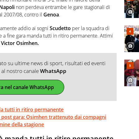
Napoli
non perdeva entrambe le gare stagionali di
 2007/08, contro il
Genoa
.
uramente addio ai sogni
Scudetto
per la squadra di
he a fine gara manda tutti in ritiro permanente. Attimi
e
Victor Osimhen.
o su ultime news di sport, risultati ed eventi
ti al nostro canale
WhatsApp
ra nel canale WhatsApp
a tutti in ritiro permanente
 post gara: Osimhen trattenuto dai compagni
rmine della stagione
tà manda tutti in ritiro permanente