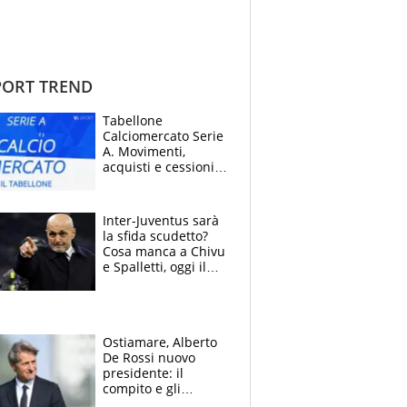
ORT TREND
Tabellone
Calciomercato Serie
A. Movimenti,
acquisti e cessioni:
estate 2026-27
Inter-Juventus sarà
la sfida scudetto?
Cosa manca a Chivu
e Spalletti, oggi il
primo antipasto
Ostiamare, Alberto
De Rossi nuovo
presidente: il
compito e gli
obiettivi ricevuti dal