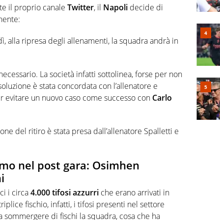
ite il proprio canale
Twitter
, il
Napoli
decide di
nente:
, alla ripresa degli allenamenti, la squadra andrà in
ecessario. La società infatti sottolinea, forse per non
luzione è stata concordata con l’allenatore e
er evitare un nuovo caso come successo con
Carlo
ne del ritiro è stata presa dall’allenatore Spalletti e
smo nel post gara: Osimhen
i
ci i circa
4.000 tifosi azzurri
che erano arrivati in
iplice fischio, infatti, i tifosi presenti nel settore
a sommergere di fischi la squadra, cosa che ha