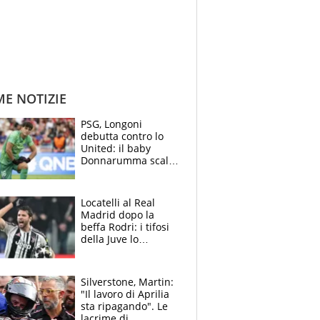
ME NOTIZIE
PSG, Longoni
debutta contro lo
United: il baby
Donnarumma scalza
Chevalier, Luis
Enrique l’ha rifatto
Locatelli al Real
Madrid dopo la
beffa Rodri: i tifosi
della Juve lo
“vendono” sui social,
cosa c’è di vero
Silverstone, Martin:
"Il lavoro di Aprilia
sta ripagando". Le
lacrime di