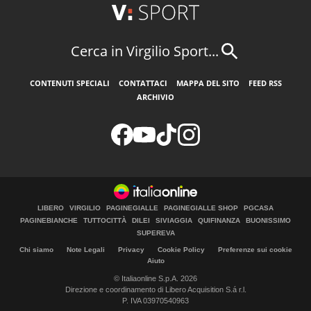
Cerca in Virgilio Sport...
CONTENUTI SPECIALI
CONTATTACI
MAPPA DEL SITO
FEED RSS
ARCHIVIO
LIBERO
VIRGILIO
PAGINEGIALLE
PAGINEGIALLE SHOP
PGCASA
PAGINEBIANCHE
TUTTOCITTÀ
DILEI
SIVIAGGIA
QUIFINANZA
BUONISSIMO
SUPEREVA
Chi siamo
Note Legali
Privacy
Cookie Policy
Preferenze sui cookie
Aiuto
© Italiaonline S.p.A. 2026
Direzione e coordinamento di Libero Acquisition S.á r.l.
P. IVA 03970540963