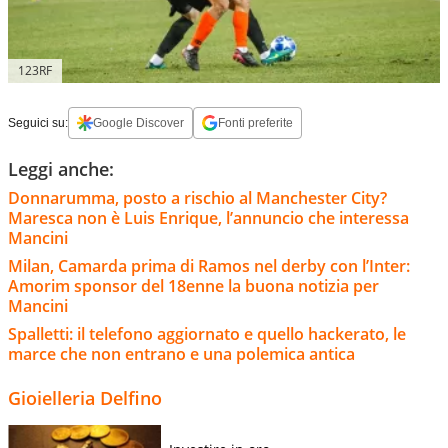
123RF
Seguici su:
Google Discover
Fonti preferite
Leggi anche:
Donnarumma, posto a rischio al Manchester City?
Maresca non è Luis Enrique, l’annuncio che interessa
Mancini
Milan, Camarda prima di Ramos nel derby con l’Inter:
Amorim sponsor del 18enne la buona notizia per
Mancini
Spalletti: il telefono aggiornato e quello hackerato, le
marce che non entrano e una polemica antica
Gioielleria Delfino