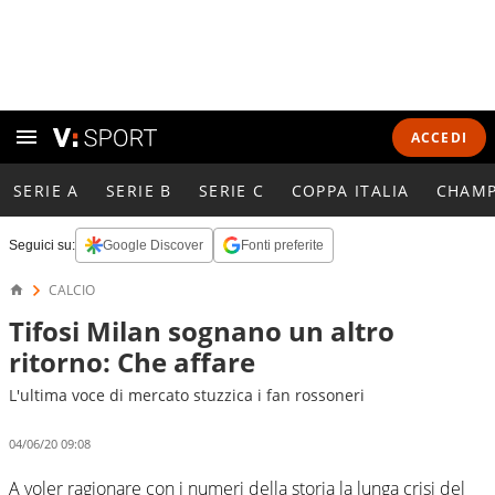
ACCEDI
SERIE A
SERIE B
SERIE C
COPPA ITALIA
CHAMP
Seguici su:
Google Discover
Fonti preferite
CALCIO
Tifosi Milan sognano un altro
ritorno: Che affare
L'ultima voce di mercato stuzzica i fan rossoneri
04/06/20 09:08
A voler ragionare con i numeri della storia la lunga crisi del