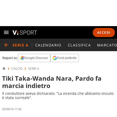
ACCEDI
SERIE A
CALENDARIO
CLASSIFICA
MARCATO
Seguici su:
Google Discover
Fonti preferite
CALCIO
SERIE A
Tiki Taka-Wanda Nara, Pardo fa
marcia indietro
Il conduttore aveva dichiarato: "La vicenda che abbiamo vissuto
è stata surreale".
05/09/19 11:56