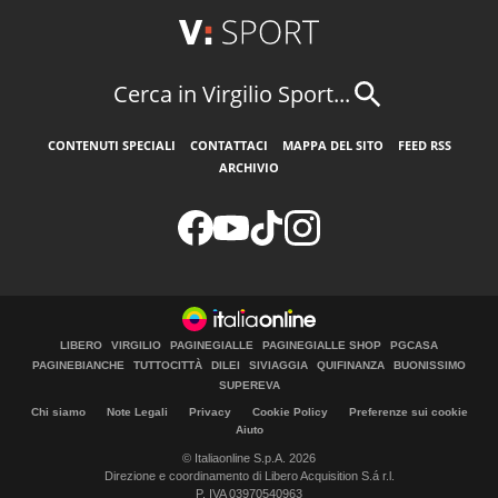
Cerca in Virgilio Sport...
CONTENUTI SPECIALI
CONTATTACI
MAPPA DEL SITO
FEED RSS
ARCHIVIO
LIBERO
VIRGILIO
PAGINEGIALLE
PAGINEGIALLE SHOP
PGCASA
PAGINEBIANCHE
TUTTOCITTÀ
DILEI
SIVIAGGIA
QUIFINANZA
BUONISSIMO
SUPEREVA
Chi siamo
Note Legali
Privacy
Cookie Policy
Preferenze sui cookie
Aiuto
© Italiaonline S.p.A. 2026
Direzione e coordinamento di Libero Acquisition S.á r.l.
P. IVA 03970540963