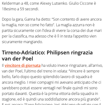
Kelderman a 48, come Alexey Lutsenko. Giulio Ciccone è
18esimo a 59 secondi.
Dopo la gara, Ganna ha detto: “Son contento di avere ancora
la maglia, non so come ho fatto”. La maglia azzurra non è
partita sicuramente con l’idea di vivere la corsa dei due mari
per la classifica, ma adesso che è lì in testa l’appetito vien
sicuramente mangiando.
Tirreno-Adriatico: Philipsen ringrazia
van der Poel
Il
vincitore di giornata
ha voluto invece ringraziare, all’arrivo,
van der Poel, l’ultimo del treno in volata: “Vincere è sempre
bello, farlo dopo questo splendido lavoro di squadra è
ancora meglio. I miei compagni mi avevano anticipato che ci
sarebbero potuti essere ventagli nel finale quindi mi sono
portato davanti. Questa è la prima vittoria della squadra in
stagione, ed è quindi una soddisfazione ancora più grande”.
E poi ancora: “Sono felicissimo. Ieri abbiamo sbagliato con il