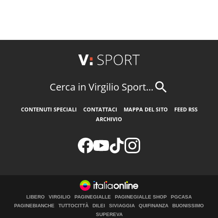
Cerca in Virgilio Sport...
CONTENUTI SPECIALI
CONTATTACI
MAPPA DEL SITO
FEED RSS
ARCHIVIO
LIBERO
VIRGILIO
PAGINEGIALLE
PAGINEGIALLE SHOP
PGCASA
PAGINEBIANCHE
TUTTOCITTÀ
DILEI
SIVIAGGIA
QUIFINANZA
BUONISSIMO
SUPEREVA