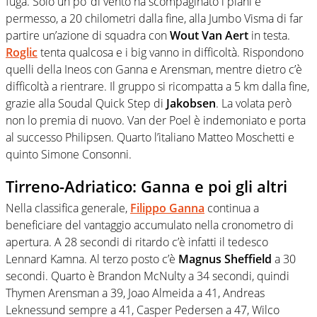
fuga. Solo un po’ di vento ha scompaginato i piani e
permesso, a 20 chilometri dalla fine, alla Jumbo Visma di far
partire un’azione di squadra con
Wout Van Aert
in testa.
Roglic
tenta qualcosa e i big vanno in difficoltà. Rispondono
quelli della Ineos con Ganna e Arensman, mentre dietro c’è
difficoltà a rientrare. Il gruppo si ricompatta a 5 km dalla fine,
grazie alla Soudal Quick Step di
Jakobsen
. La volata però
non lo premia di nuovo. Van der Poel è indemoniato e porta
al successo Philipsen. Quarto l’italiano Matteo Moschetti e
quinto Simone Consonni.
Tirreno-Adriatico: Ganna e poi gli altri
Nella classifica generale,
Filippo Ganna
continua a
beneficiare del vantaggio accumulato nella cronometro di
apertura. A 28 secondi di ritardo c’è infatti il tedesco
Lennard Kamna. Al terzo posto c’è
Magnus Sheffield
a 30
secondi. Quarto è Brandon McNulty a 34 secondi, quindi
Thymen Arensman a 39, Joao Almeida a 41, Andreas
Leknessund sempre a 41, Casper Pedersen a 47, Wilco