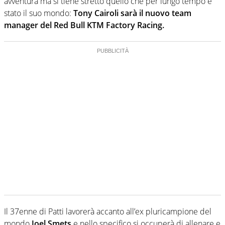
avventura ma si tiene stretto quello che per lungo tempo è
stato il suo mondo:
Tony Cairoli sarà il nuovo team
manager del Red Bull KTM Factory Racing.
Il 37enne di Patti lavorerà accanto all’ex pluricampione del
mondo
Joel Smets
e nello specifico si occuperà di allenare e