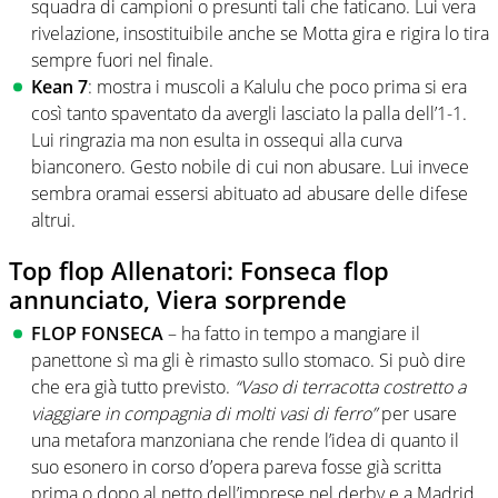
squadra di campioni o presunti tali che faticano. Lui vera
rivelazione, insostituibile anche se Motta gira e rigira lo tira
sempre fuori nel finale.
Kean 7
: mostra i muscoli a Kalulu che poco prima si era
così tanto spaventato da avergli lasciato la palla dell’1-1.
Lui ringrazia ma non esulta in ossequi alla curva
bianconero. Gesto nobile di cui non abusare. Lui invece
sembra oramai essersi abituato ad abusare delle difese
altrui.
Top flop Allenatori: Fonseca flop
annunciato, Viera sorprende
FLOP FONSECA
– ha fatto in tempo a mangiare il
panettone sì ma gli è rimasto sullo stomaco. Si può dire
che era già tutto previsto.
“Vaso di terracotta costretto a
viaggiare in compagnia di molti vasi di ferro”
per usare
una metafora manzoniana che rende l’idea di quanto il
suo esonero in corso d’opera pareva fosse già scritta
prima o dopo al netto dell’imprese nel derby e a Madrid.