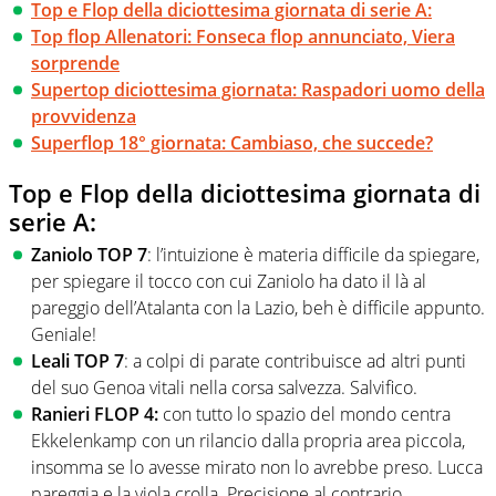
Top e Flop della diciottesima giornata di serie A:
Top flop Allenatori: Fonseca flop annunciato, Viera
sorprende
Supertop diciottesima giornata: Raspadori uomo della
provvidenza
Superflop 18° giornata: Cambiaso, che succede?
Top e Flop della diciottesima giornata di
serie A:
Zaniolo TOP 7
: l’intuizione è materia difficile da spiegare,
per spiegare il tocco con cui Zaniolo ha dato il là al
pareggio dell’Atalanta con la Lazio, beh è difficile appunto.
Geniale!
Leali TOP 7
: a colpi di parate contribuisce ad altri punti
del suo Genoa vitali nella corsa salvezza. Salvifico.
Ranieri FLOP 4:
con tutto lo spazio del mondo centra
Ekkelenkamp con un rilancio dalla propria area piccola,
insomma se lo avesse mirato non lo avrebbe preso. Lucca
pareggia e la viola crolla. Precisione al contrario.