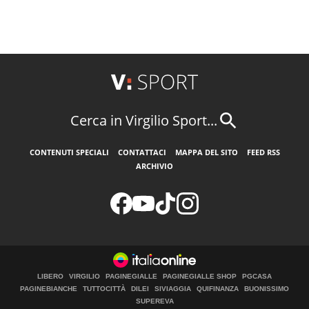
Cerca in Virgilio Sport...
CONTENUTI SPECIALI
CONTATTACI
MAPPA DEL SITO
FEED RSS
ARCHIVIO
LIBERO
VIRGILIO
PAGINEGIALLE
PAGINEGIALLE SHOP
PGCASA
PAGINEBIANCHE
TUTTOCITTÀ
DILEI
SIVIAGGIA
QUIFINANZA
BUONISSIMO
SUPEREVA