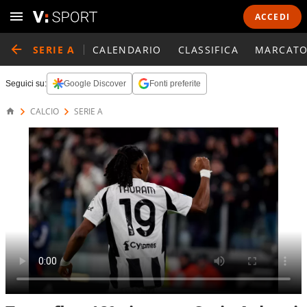
ACCEDI
SERIE A
CALENDARIO
CLASSIFICA
MARCATO
Seguici su:
Google Discover
Fonti preferite
CALCIO
SERIE A