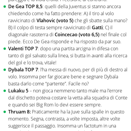
De Gea TOP 8,5
: quelli della Juventus si stanno ancora
chiedendo come ha fatto prendere: A) il tiro al volo
ravvicinato di
Vlahovic (voto 5)
che gli sbatte sulla mano?
B) il colpo di testa sempre ravvicinato di
Gatti
; C) il
diagonale rasoterra di
Coincecao (voto 6,5)
nel finale col
piede. Ecco De Gea risponde e ha risposto da par suo.
Valenti TOP 7
: dopo una partita arcigna in difesa con
tanto di gol salvato sulla linea, si butta in avanti alla ricerca
del gol e lo trova, vitale!
Dybala TOP 7
: l’ha messa di nuovo, per di più di destro al
volo. Insomma per far giocare bene e segnare Dybala
basta darlo come “partente”. Facile no?
Lukaku 5
– non gioca nemmeno tanto male ma l’errore
dal dischetto poteva costare la vetta alla squadra di Conte
e quando sei Big Rom lo devi essere sempre.
Thruam 8:
Praticamente ha la Juve sulla spalle in questo
momento. Segna, contrasta, a volte imposta, altre volte
suggerisce il passaggio. Insomma un factotum in una