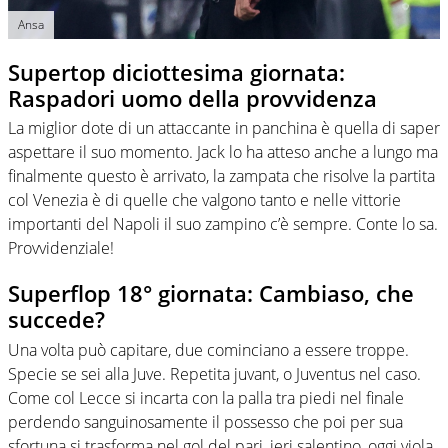
Ansa
Supertop diciottesima giornata:
Raspadori uomo della provvidenza
La miglior dote di un attaccante in panchina è quella di saper
aspettare il suo momento. Jack lo ha atteso anche a lungo ma
finalmente questo è arrivato, la zampata che risolve la partita
col Venezia è di quelle che valgono tanto e nelle vittorie
importanti del Napoli il suo zampino c’è sempre. Conte lo sa.
Provvidenziale!
Superflop 18° giornata: Cambiaso, che
succede?
Una volta può capitare, due cominciano a essere troppe.
Specie se sei alla Juve. Repetita juvant, o Juventus nel caso.
Come col Lecce si incarta con la palla tra piedi nel finale
perdendo sanguinosamente il possesso che poi per sua
sfortuna si trasforma nel gol del pari, ieri salentino, oggi viola.