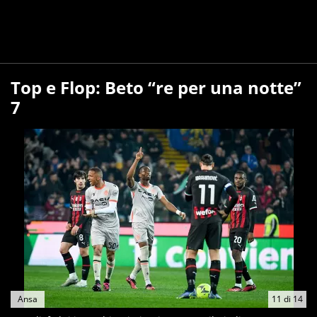
Top e Flop: Beto “re per una notte”
7
Ansa
11
di
14