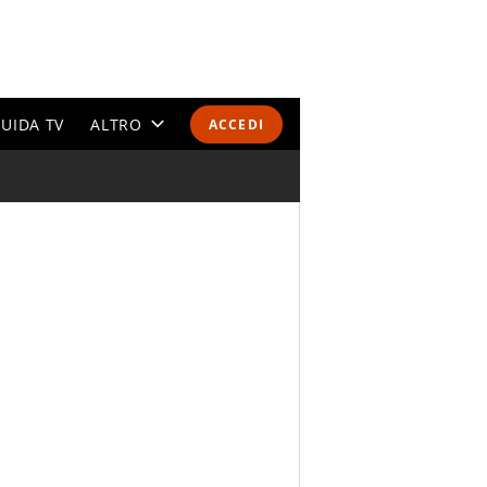
UIDA TV
ALTRO
ACCEDI
CALENDARI E CLASSIFICHE
ALTRI SPORT
MONDIALI 2026
OLIMPIADI
GOSSIP
LIFESTYLE