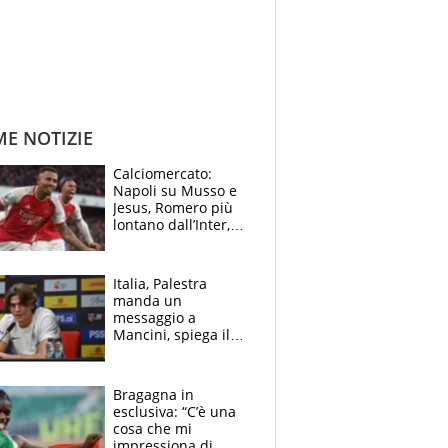
ME NOTIZIE
Calciomercato:
Napoli su Musso e
Jesus, Romero più
lontano dall’Inter,
delirio Mastantuono,
Juve su Trubin. Il
tabellone
Italia, Palestra
manda un
messaggio a
Mancini, spiega il
motivo del no
all’Inter e lancia
l'alleanza con
Bragagna in
Donnarumma
esclusiva: “C’è una
cosa che mi
impressiona di