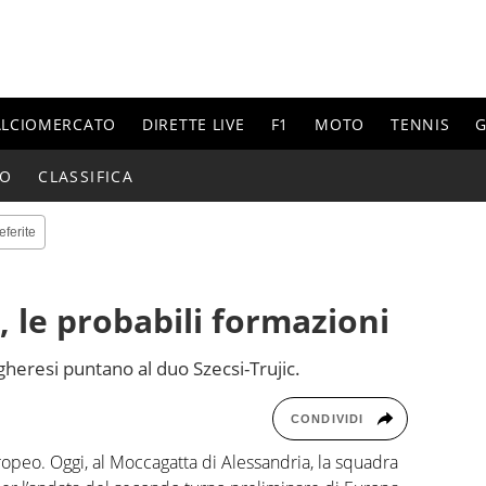
ALCIOMERCATO
DIRETTE LIVE
F1
MOTO
TENNIS
G
IO
CLASSIFICA
eferite
 le probabili formazioni
ungheresi puntano al duo Szecsi-Trujic.
CONDIVIDI
ropeo. Oggi, al Moccagatta di Alessandria, la squadra