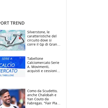
ORT TREND
Silverstone, le
caratteristiche del
circuito dove si
corre il Gp di Gran
Bretagna del
Motomondiale
Tabellone
Calciomercato Serie
A. Movimenti,
acquisti e cessioni:
estate 2026-27
Como da Scudetto,
anche Chalobah e
Yan Couto da
Fabregas. "Fair Play
Finanziario?