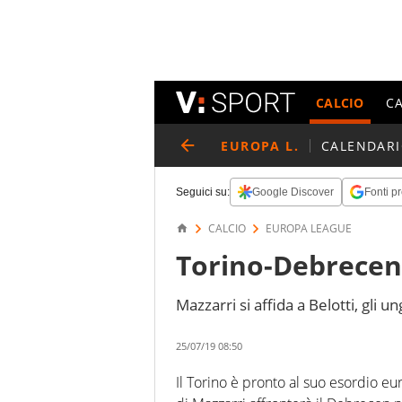
CALCIO
C
EUROPA L.
CALENDAR
Seguici su:
Google Discover
Fonti pr
CALCIO
EUROPA LEAGUE
Torino-Debrecen,
Mazzarri si affida a Belotti, gli 
25/07/19 08:50
Il Torino è pronto al suo esordio eu