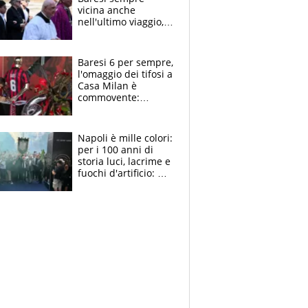
vicina anche
nell'ultimo viaggio,
la moglie Maura, i
figli e i suoi cari
circondati
Baresi 6 per sempre,
dall'affetto dei tifosi
l'omaggio dei tifosi a
Casa Milan è
commovente:
maglie, bandiere,
sciarpe, lacrime e
bigliettini
Napoli è mille colori:
per i 100 anni di
storia luci, lacrime e
fuochi d'artificio: De
Laurentiis salta al
coro anti-Juve