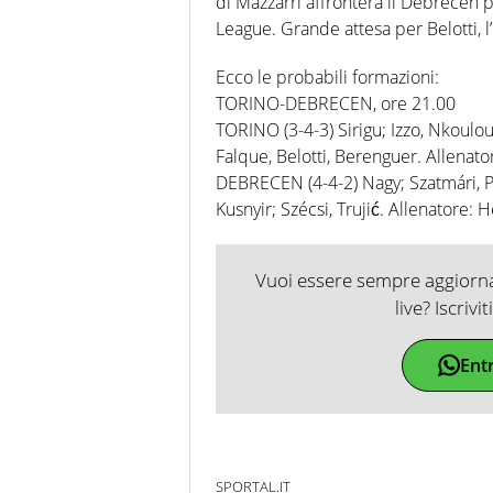
di Mazzarri affronterà il Debrecen 
League. Grande attesa per Belotti, 
Ecco le probabili formazioni:
TORINO-DEBRECEN, ore 21.00
TORINO (3-4-3) Sirigu; Izzo, Nkoulou,
Falque, Belotti, Berenguer. Allenato
DEBRECEN (4-4-2) Nagy; Szatmári, Páv
Kusnyir; Szécsi, Trujić. Allenatore: 
Vuoi essere sempre aggiornat
live? Iscrivi
Ent
SPORTAL.IT