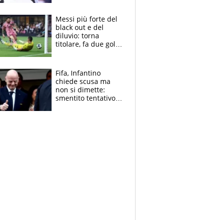
Pagheremo la
multa"
Messi più forte del
black out e del
diluvio: torna
titolare, fa due gol e
un assist e trascina
l'Inter Miami, altro
che ritiro
Fifa, Infantino
chiede scusa ma
non si dimette:
smentito tentativo di
corruzione al
Marocco