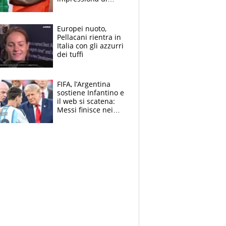
Doualla. Jacobs?
Ecco come è rinato”.
E svela la sorpresa
Europei nuoto,
agli Europei
Pellacani rientra in
Italia con gli azzurri
dei tuffi
FIFA, l’Argentina
sostiene Infantino e
il web si scatena:
Messi finisce nei
meme, la Seleccion
travolta dalle
polemiche