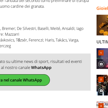
per l’andata del secondo turno preliminare di Europa
l’uomo cardine dei granata.
Gioie
 Bremer; De Silvestri, Baselli, Meité, Ansaldi; Iago
re: Mazzarri
kovics, Tőzsér, Ferenczi; Haris, Takács, Varga,
ULTI
Herczeg
o su ultime news di sport, risultati ed eventi
ti al nostro canale
WhatsApp
ra nel canale WhatsApp