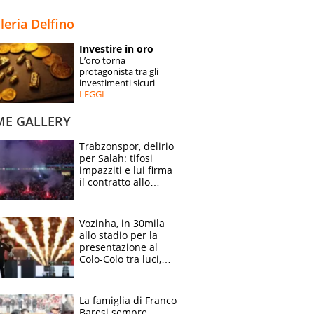
STORIE
lleria Delfino
SPECIALI
Investire in oro
L’oro torna
ESPERTI
protagonista tra gli
investimenti sicuri
LEGGI
CONTATTI
ME GALLERY
Trabzonspor, delirio
per Salah: tifosi
impazziti e lui firma
il contratto allo
stadio
Vozinha, in 30mila
allo stadio per la
presentazione al
Colo-Colo tra luci,
spettacolo, elicotteri
e paracadutisti
La famiglia di Franco
Baresi sempre