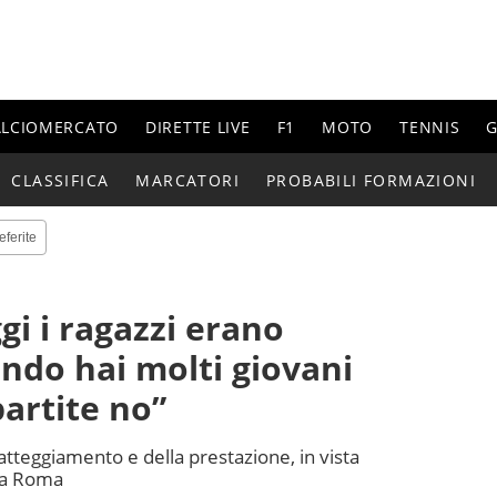
ALCIOMERCATO
DIRETTE LIVE
F1
MOTO
TENNIS
G
CLASSIFICA
MARCATORI
PROBABILI FORMAZIONI
eferite
ggi i ragazzi erano
ndo hai molti giovani
artite no”
’atteggiamento e della prestazione, in vista
 la Roma