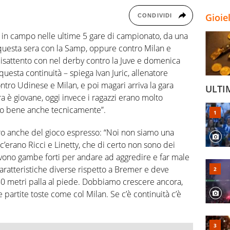
Gioie
CONDIVIDI
o in campo nelle ultime 5 gare di campionato, da una
 questa sera con la Samp, oppure contro Milan e
 disattento con nel derby contro la Juve e domenica
uesta continuità – spiega Ivan Juric, allenatore
ntro Udinese e Milan, e poi magari arriva la gara
ULTI
 è giovane, oggi invece i ragazzi erano molto
tto bene anche tecnicamente”.
oro anche del gioco espresso: “Noi non siamo una
’erano Ricci e Linetty, che di certo non sono dei
ervono gambe forti per andare ad aggredire e far male
 caratteristiche diverse rispetto a Bremer e deve
 50 metri palla al piede. Dobbiamo crescere ancora,
partite toste come col Milan. Se c’è continuità c’è