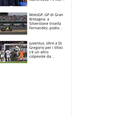
di Mancini e le
polemiche sui social
MotoGP, GP di Gran
Bretagna: a
Silverstone trionfa
Fernandez, podio
tutto Aprilia.
Bezzecchi stremato
ed eroico
Juventus, oltre a Di
Gregorio per i tifosi
c’è un altro
colpevole da
mandar via