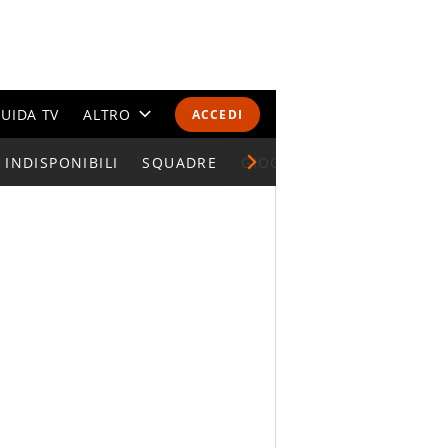
UIDA TV
ALTRO
ACCEDI
INDISPONIBILI
CALENDARI E CLASSIFICHE
SQUADRE
GIOCATORI SERIE A
ALTRI SPORT
MONDIALI 2026
OLIMPIADI
GOSSIP
LIFESTYLE