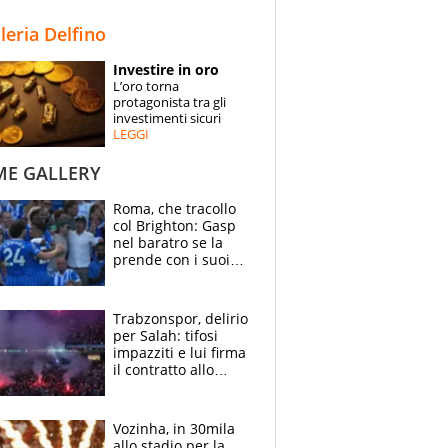
STORIE
lleria Delfino
SPECIALI
Investire in oro
L’oro torna
ESPERTI
protagonista tra gli
investimenti sicuri
LEGGI
CONTATTI
ME GALLERY
Roma, che tracollo
col Brighton: Gasp
nel baratro se la
prende con i suoi
cambiando tutti
Trabzonspor, delirio
per Salah: tifosi
impazziti e lui firma
il contratto allo
stadio
Vozinha, in 30mila
allo stadio per la