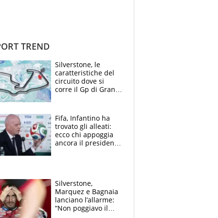
ORT TREND
Silverstone, le
caratteristiche del
circuito dove si
corre il Gp di Gran
Bretagna del
Motomondiale
Fifa, Infantino ha
trovato gli alleati:
ecco chi appoggia
ancora il presidente
che spera di essere
rieletto
Silverstone,
Marquez e Bagnaia
lanciano l’allarme:
“Non poggiavo il
ginocchio, dobbiamo