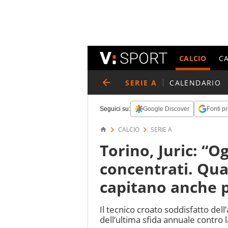
CALCIO
C
SERIE A
CALENDARIO
Seguici su:
Google Discover
Fonti pr
CALCIO
SERIE A
Torino, Juric: “O
concentrati. Qua
capitano anche p
Il tecnico croato soddisfatto dell
dell’ultima sfida annuale contro