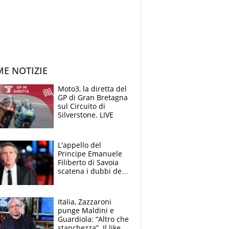
ME NOTIZIE
Moto3, la diretta del
GP di Gran Bretagna
sul Circuito di
Silverstone. LIVE
L'appello del
Principe Emanuele
Filiberto di Savoia
scatena i dubbi dei
tifosi: "E' una
trappola"
Italia, Zazzaroni
punge Maldini e
Guardiola: “Altro che
stanchezza”. Il like