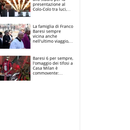
presentazione al
Colo-Colo tra luci,
spettacolo, elicotteri
e paracadutisti
La famiglia di Franco
Baresi sempre
vicina anche
nell'ultimo viaggio,
la moglie Maura, i
figli e i suoi cari
circondati
Baresi 6 per sempre,
dall'affetto dei tifosi
l'omaggio dei tifosi a
Casa Milan è
commovente:
maglie, bandiere,
sciarpe, lacrime e
bigliettini