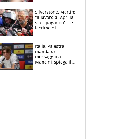
capire cosa è
successo”
Silverstone, Martin:
"Il lavoro di Aprilia
sta ripagando". Le
lacrime di
Bezzecchi: "Ho dato
tutto, spero di finire
la gara domani"
Italia, Palestra
manda un
messaggio a
Mancini, spiega il
motivo del no
all’Inter e lancia
l'alleanza con
Donnarumma