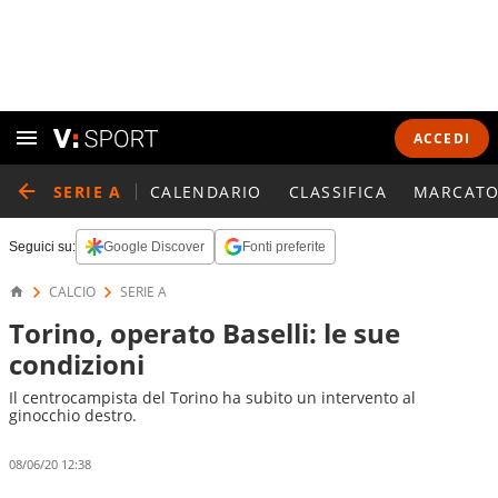
ACCEDI
SERIE A
CALENDARIO
CLASSIFICA
MARCATO
Seguici su:
Google Discover
Fonti preferite
CALCIO
SERIE A
Torino, operato Baselli: le sue
condizioni
Il centrocampista del Torino ha subito un intervento al
ginocchio destro.
08/06/20 12:38