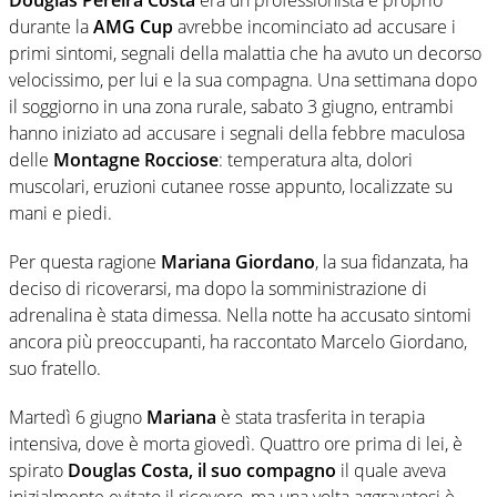
durante la
AMG Cup
avrebbe incominciato ad accusare i
primi sintomi, segnali della malattia che ha avuto un decorso
velocissimo, per lui e la sua compagna. Una settimana dopo
il soggiorno in una zona rurale, sabato 3 giugno, entrambi
hanno iniziato ad accusare i segnali della febbre maculosa
delle
Montagne Rocciose
: temperatura alta, dolori
muscolari, eruzioni cutanee rosse appunto, localizzate su
mani e piedi.
Per questa ragione
Mariana
Giordano
, la sua fidanzata, ha
deciso di ricoverarsi, ma dopo la somministrazione di
adrenalina è stata dimessa. Nella notte ha accusato sintomi
ancora più preoccupanti, ha raccontato Marcelo Giordano,
suo fratello.
Martedì 6 giugno
Mariana
è stata trasferita in terapia
intensiva, dove è morta giovedì. Quattro ore prima di lei, è
spirato
Douglas Costa, il suo compagno
il quale aveva
inizialmente evitato il ricovero, ma una volta aggravatosi è