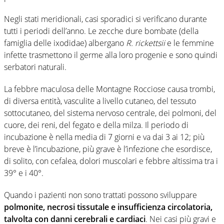
Negli stati meridionali, casi sporadici si verificano durante
tutti i periodi dell’anno. Le zecche dure bombate (della
famiglia delle ixodidae) albergano
R. rickettsii
e le femmine
infette trasmettono il germe alla loro progenie e sono quindi
serbatori naturali.
La febbre maculosa delle Montagne Rocciose causa trombi,
di diversa entità, vasculite a livello cutaneo, del tessuto
sottocutaneo, del sistema nervoso centrale, dei polmoni, del
cuore, dei reni, del fegato e della milza. Il periodo di
incubazione è nella media di 7 giorni e va dai 3 ai 12; più
breve è l’incubazione, più grave è l’infezione che esordisce,
di solito, con cefalea, dolori muscolari e febbre altissima tra i
39° e i 40°.
Quando i pazienti non sono trattati possono sviluppare
polmonite, necrosi tissutale e insufficienza circolatoria,
talvolta con danni cerebrali e cardiaci
. Nei casi più gravi e