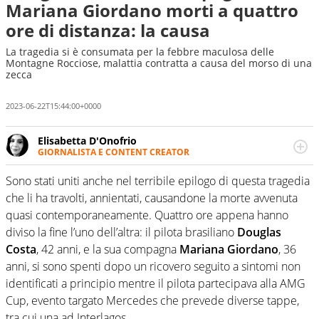
Mariana Giordano morti a quattro
ore di distanza: la causa
La tragedia si è consumata per la febbre maculosa delle
Montagne Rocciose, malattia contratta a causa del morso di una
zecca
2023-06-22T15:44:00+0000
Elisabetta D'Onofrio
GIORNALISTA E CONTENT CREATOR
Giornalista professionista dal 2007, scrive per curiosità
personale e necessità: soprattutto di calcio, di sport e dei
Sono stati uniti anche nel terribile epilogo di questa tragedia
suoi protagonisti, concedendosi innocenti evasioni
che li ha travolti, annientati, causandone la morte avvenuta
nell'ambito della creazione di format. Un tempo ala
quasi contemporaneamente. Quattro ore appena hanno
destra, oggi si sente a suo agio nel ruolo di libero. Cura
diviso la fine l’uno dell’altra: il pilota brasiliano
Douglas
una classifica riservata dei migliori 5 calciatori di sempre.
Costa
, 42 anni, e la sua compagna
Mariana Giordano
, 36
anni, si sono spenti dopo un ricovero seguito a sintomi non
identificati a principio mentre il pilota partecipava alla AMG
Cup, evento targato Mercedes che prevede diverse tappe,
tra cui una ad Interlagos.