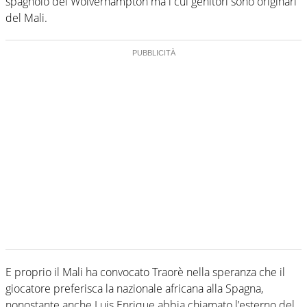
spagnolo del Wolverhampton ma i cui genitori sono originari
del Mali.
E proprio il Mali ha convocato Traorè nella speranza che il
giocatore preferisca la nazionale africana alla Spagna,
nonostante anche Luis Enrique abbia chiamato l’esterno del