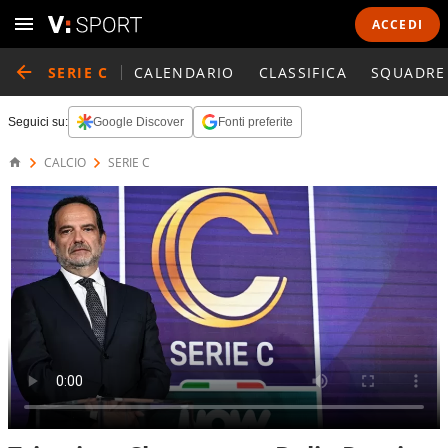
ACCEDI
SERIE C
CALENDARIO
CLASSIFICA
SQUADRE
Seguici su:
Google Discover
Fonti preferite
CALCIO
SERIE C