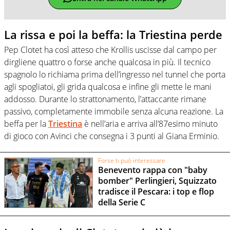
La rissa e poi la beffa: la Triestina perde
Pep Clotet ha così atteso che Krollis uscisse dal campo per
dirgliene quattro o forse anche qualcosa in più. Il tecnico
spagnolo lo richiama prima dell’ingresso nel tunnel che porta
agli spogliatoi, gli grida qualcosa e infine gli mette le mani
addosso. Durante lo strattonamento, l’attaccante rimane
passivo, completamente immobile senza alcuna reazione. La
beffa per la
Triestina
è nell’aria e arriva all’87esimo minuto
di gioco con Avinci che consegna i 3 punti al Giana Erminio.
Forse ti può interessare
Benevento rappa con "baby
bomber" Perlingieri, Squizzato
tradisce il Pescara: i top e flop
della Serie C