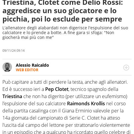
Triestina, Clotet come Delio Rossi:
aggredisce un suo giocatore e lo
picchia, poi lo esclude per sempre
L'allenatore degli alabardati non digerisce l'espulsione del suo
calciatore e lo prende a botte. A fine gara si sfoga: "Non
giocherà mai più con me"
09/11/24 09:14
Alessio Raicaldo
WEB EDITOR
Un figlio che si chiama Diego e la tesi di laurea sugli stadi
di proprietà in Italia. Il calcio quale filo conduttore
Può capitare a tutti di perdere la testa, anche agli allenatori.
irrinunciabile tra passione e professione. Per Virgilio
Ed è successo ieri a
Pep Clotet
, tecnico spagnolo della
Sport indaga, approfondisce e scandaglia l'universo
Triestina
che non ha digerito (per utilizzare un eufemismo)
mondo dello sport per antonomasia
l’espulsione del suo calciatore
Raimonds Krollis
nel corso
della partita casalinga con il Giana Erminio valevole per la
14a giornata del campionato di Serie C. Clotet ha atteso
l’uscita dal campo del lettone per strattonarlo violentemente
in un episodio che a qualcuno ha ricordato quello celebre di