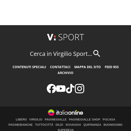
Cerca in Virgilio Sport...
CONTENUTI SPECIALI
CONTATTACI
MAPPA DEL SITO
FEED RSS
ARCHIVIO
LIBERO
VIRGILIO
PAGINEGIALLE
PAGINEGIALLE SHOP
PGCASA
PAGINEBIANCHE
TUTTOCITTÀ
DILEI
SIVIAGGIA
QUIFINANZA
BUONISSIMO
SUPEREVA