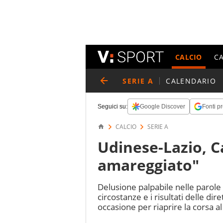
CALCIO
C
SERIE A
CALENDARIO
Seguici su:
Google Discover
Fonti pr
CALCIO
SERIE A
Udinese-Lazio, C
amareggiato"
Delusione palpabile nelle parole 
circostanze e i risultati delle d
occasione per riaprire la corsa a