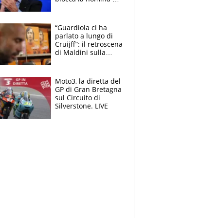
Diana Bianchedi
“Guardiola ci ha
parlato a lungo di
Cruijff”: il retroscena
di Maldini sulla
Nazionale e sul
sogno interrotto
Moto3, la diretta del
GP di Gran Bretagna
sul Circuito di
Silverstone. LIVE