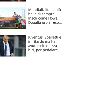
Mondiali, l’Italia più
bella di sempre:
Inzoli come Howe,
Doualla oro e record
con la staffetta, Di
Fabio dominatrice
Juventus, Spalletti è
in ritardo ma ha
avuto solo mezza
bici, per pedalare
serve altro: i nodi
cruciali