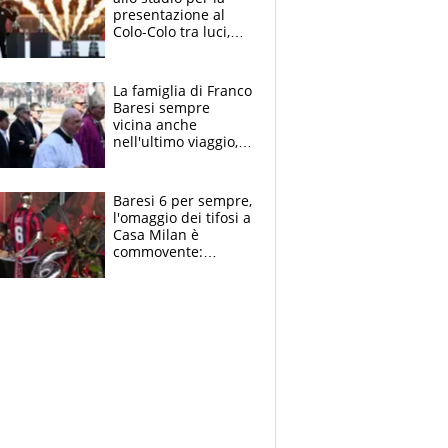
presentazione al
Colo-Colo tra luci,
spettacolo, elicotteri
e paracadutisti
La famiglia di Franco
Baresi sempre
vicina anche
nell'ultimo viaggio,
la moglie Maura, i
figli e i suoi cari
circondati
Baresi 6 per sempre,
dall'affetto dei tifosi
l'omaggio dei tifosi a
Casa Milan è
commovente:
maglie, bandiere,
sciarpe, lacrime e
bigliettini