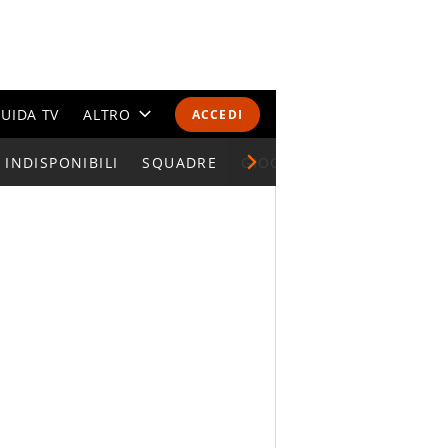
UIDA TV
ALTRO
ACCEDI
INDISPONIBILI
CALENDARI E CLASSIFICHE
SQUADRE
GIOCATORI SERIE A
ALTRI SPORT
MONDIALI 2026
OLIMPIADI
GOSSIP
LIFESTYLE