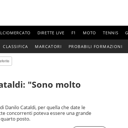
ALCIOMERCATO
DIRETTE LIVE
F1
MOTO
TENNIS
G
CLASSIFICA
MARCATORI
PROBABILI FORMAZIONI
eferite
ataldi: "Sono molto
di Danilo Cataldi, per quella che date le
irette concorrenti poteva essere una grande
l quarto posto.