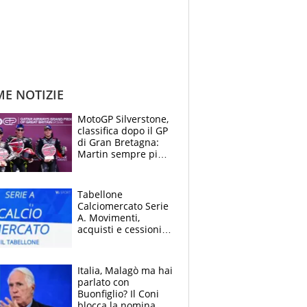
ME NOTIZIE
MotoGP Silverstone,
classifica dopo il GP
di Gran Bretagna:
Martin sempre più
leader, ma
Bezzecchi avanza
Tabellone
Calciomercato Serie
A. Movimenti,
acquisti e cessioni:
estate 2026-27
Italia, Malagò ma hai
parlato con
Buonfiglio? Il Coni
blocca la nomina di