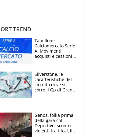
ORT TREND
Tabellone
Calciomercato Serie
A. Movimenti,
acquisti e cessioni:
estate 2026-27
Silverstone, le
caratteristiche del
circuito dove si
corre il Gp di Gran
Bretagna del
Motomondiale
Genoa, follia prima
della gara col
Deportivo: scontri
violenti tra tifosi, il
video è virale