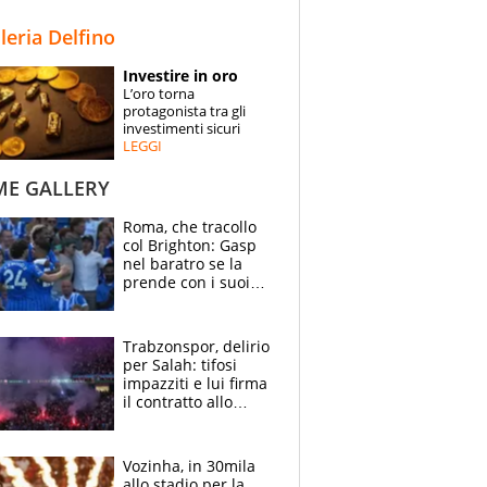
STORIE
lleria Delfino
SPECIALI
Investire in oro
L’oro torna
ESPERTI
protagonista tra gli
investimenti sicuri
LEGGI
CONTATTI
ME GALLERY
Roma, che tracollo
col Brighton: Gasp
nel baratro se la
prende con i suoi
cambiando tutti
Trabzonspor, delirio
per Salah: tifosi
impazziti e lui firma
il contratto allo
stadio
Vozinha, in 30mila
allo stadio per la