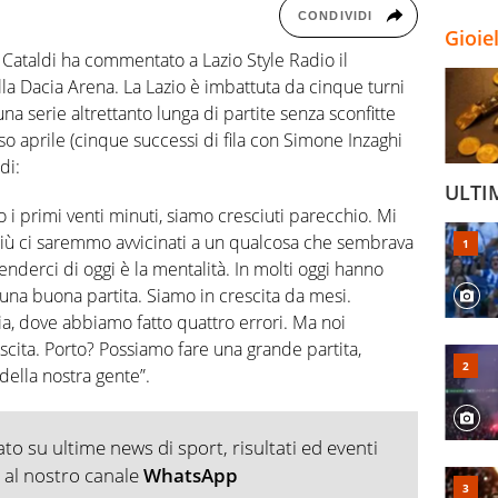
CONDIVIDI
Gioie
 Cataldi ha commentato a Lazio Style Radio il
la Dacia Arena. La Lazio è imbattuta da cinque turni
una serie altrettanto lunga di partite senza sconfitte
 aprile (cinque successi di fila con Simone Inzaghi
di:
ULTI
i primi venti minuti, siamo cresciuti parecchio. Mi
più ci saremmo avvicinati a un qualcosa che sembrava
derci di oggi è la mentalità. In molti oggi hanno
o una buona partita. Siamo in crescita da mesi.
lia, dove abbiamo fatto quattro errori. Ma noi
scita. Porto? Possiamo fare una grande partita,
 della nostra gente”.
o su ultime news di sport, risultati ed eventi
ti al nostro canale
WhatsApp