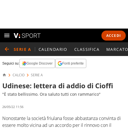
ACCEDI
SERIE A
CALENDARIO
CLASSIFICA
MARCATO
Seguici su:
Google Discover
Fonti preferite
CALCIO
SERIE A
Udinese: lettera di addio di Cioffi
"È stato bellissimo. Ora saluto tutti con rammarico"
26/05/22 11:56
Nonostante la società friulana fosse abbastanza convinta di
essere molto vicina ad un accordo per il rinnovo con il