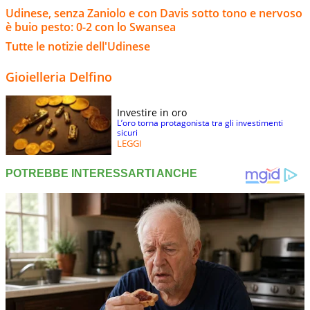
Udinese, senza Zaniolo e con Davis sotto tono e nervoso
è buio pesto: 0-2 con lo Swansea
Tutte le notizie dell'Udinese
Gioielleria Delfino
Investire in oro
L’oro torna protagonista tra gli investimenti
sicuri
LEGGI