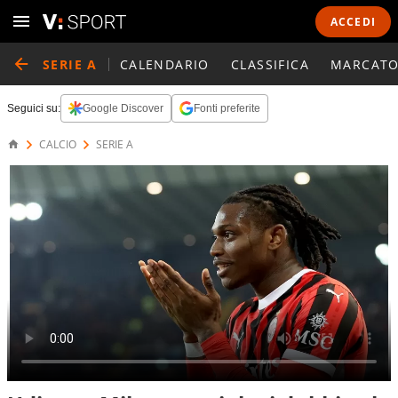
ACCEDI
SERIE A
CALENDARIO
CLASSIFICA
MARCATO
Seguici su:
Google Discover
Fonti preferite
CALCIO
SERIE A