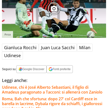
Ansa
Gianluca Rocchi
Juan Luca Sacchi
Milan
Udinese
Seguici su:
Google Discover
Fonti preferite
Leggi anche:
Udinese, chi è José Alberto Sebastiani, il figlio di
Amadeus paragonato a Tacconi: si allenerà con Zaniolo
Roma, Bah che sfortuna: dopo 27' col Cardiff esce in
barella in lacrime, Dybala rigore da schiaffi, i giallorossi