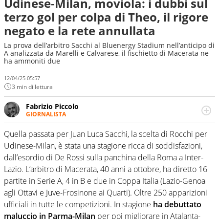
Udinese-Milan, moviola: i dubbi sul
terzo gol per colpa di Theo, il rigore
negato e la rete annullata
La prova dell’arbitro Sacchi al Bluenergy Stadium nell’anticipo di
A analizzata da Marelli e Calvarese, il fischietto di Macerata ne
ha ammoniti due
12/04/25 05:57
3 min di lettura
Fabrizio Piccolo
GIORNALISTA
Nella sua carriera ha seguito numerose manifestazioni
sportive e collaborato con agenzie e testate. Esperienza,
Quella passata per Juan Luca Sacchi, la scelta di Rocchi per
competenza, conoscenza e memoria storica. Si occupa
Udinese-Milan, è stata una stagione ricca di soddisfazioni,
prevalentemente di calcio
dall’esordio di De Rossi sulla panchina della Roma a Inter-
Lazio. L’arbitro di Macerata, 40 anni a ottobre, ha diretto 16
partite in Serie A, 4 in B e due in Coppa Italia (Lazio-Genoa
agli Ottavi e Juve-Frosinone ai Quarti). Oltre 250 apparizioni
ufficiali in tutte le competizioni. In stagione
ha debuttato
maluccio in Parma-Milan
per poi migliorare in Atalanta-