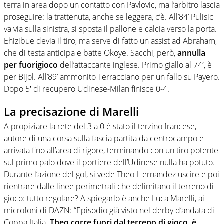
terra in area dopo un contatto con Pavlovic, ma l’arbitro lascia
proseguire: la trattenuta, anche se leggera, c’è. All’84’ Pulisic
va via sulla sinistra, si sposta il pallone e calcia verso la porta.
Ehizibue devia il tiro, ma serve di fatto un assist ad Abraham,
che di testa anticipa e batte Okoye. Sacchi, però,
annulla
per fuorigioco
dell’attaccante inglese. Primo giallo al 74′, è
per Bijol. All’89’ ammonito Terracciano per un fallo su Payero.
Dopo 5′ di recupero Udinese-Milan finisce 0-4.
La precisazione di Marelli
A propiziare la rete del 3 a 0 è stato il terzino francese,
autore di una corsa sulla fascia partita da centrocampo e
arrivata fino all’area di rigore, terminando con un tiro potente
sul primo palo dove il portiere dell’Udinese nulla ha potuto.
Durante l’azione del gol, si vede Theo Hernandez uscire e poi
rientrare dalle linee perimetrali che delimitano il terreno di
gioco: tutto regolare? A spiegarlo è anche Luca Marelli, ai
microfoni di DAZN: “Episodio già visto nel derby d’andata di
Coppa Italia.
Theo corre fuori dal terreno di gioco, è