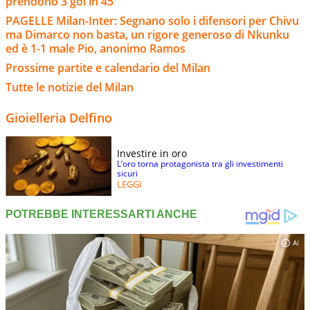
prendono 3 gol in 45'
PAGELLE Milan-Inter: Segnano solo i difensori per Chivu
ma Dimarco non basta, un rigore generoso di Nkunku
ed è 1-1 male Pio, anonimo Ramos
Prossime partite e calendario del Milan
Tutte le notizie del Milan
Gioielleria Delfino
Investire in oro
L’oro torna protagonista tra gli investimenti
sicuri
LEGGI