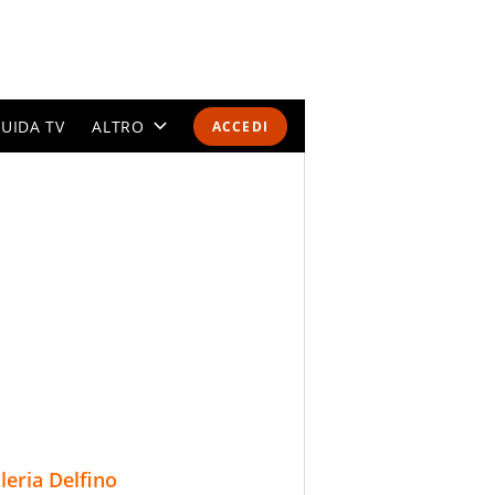
UIDA TV
ALTRO
ACCEDI
CALENDARI E CLASSIFICHE
ALTRI SPORT
MONDIALI 2026
OLIMPIADI
GOSSIP
LIFESTYLE
lleria Delfino