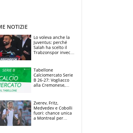
ME NOTIZIE
Lo voleva anche la
Juventus: perché
Salah ha scelto il
Trabzonspor invece
di un top club
Tabellone
Calciomercato Serie
B 26-27: Vogliacco
alla Cremonese,
Strefezza ufficiale al
Palermo
Zverev, Fritz,
Medvedev e Cobolli
fuori: chance unica
a Montreal per
Musetti, Jodar e
Fonseca. Sascha