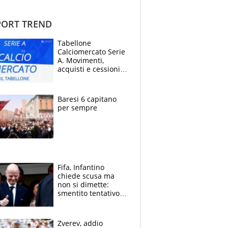
ORT TREND
Tabellone
Calciomercato Serie
A. Movimenti,
acquisti e cessioni:
estate 2026-27
Baresi 6 capitano
per sempre
Fifa, Infantino
chiede scusa ma
non si dimette:
smentito tentativo di
corruzione al
Marocco
Zverev, addio