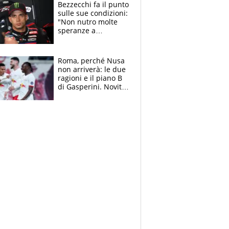
attacca le palline
Bezzecchi fa il punto
sulle sue condizioni:
"Non nutro molte
speranze a
Silverstone". Ma
promette battaglia
da Aragon
Roma, perché Nusa
non arriverà: le due
ragioni e il piano B
di Gasperini. Novità
su Pellegrini e
Cacciamani