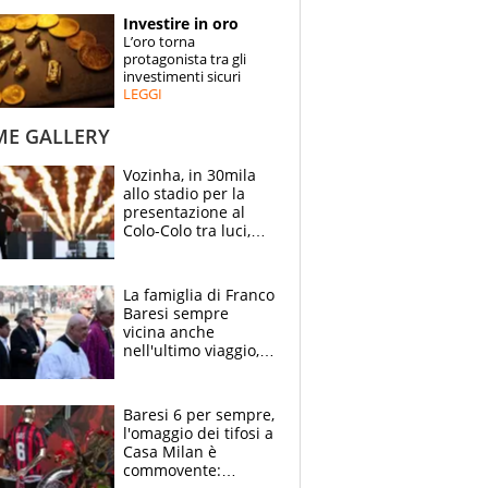
STORIE
Investire in oro
L’oro torna
SPECIALI
protagonista tra gli
investimenti sicuri
LEGGI
ESPERTI
ME GALLERY
CONTATTI
Vozinha, in 30mila
allo stadio per la
presentazione al
Colo-Colo tra luci,
spettacolo, elicotteri
e paracadutisti
La famiglia di Franco
Baresi sempre
vicina anche
nell'ultimo viaggio,
la moglie Maura, i
figli e i suoi cari
circondati
Baresi 6 per sempre,
dall'affetto dei tifosi
l'omaggio dei tifosi a
Casa Milan è
commovente: