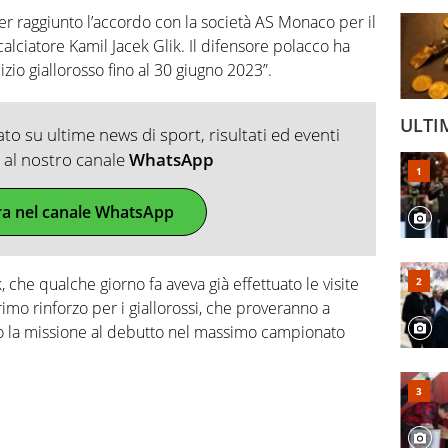
er raggiunto l’accordo con la società AS Monaco per il
 calciatore Kamil Jacek Glik. Il difensore polacco ha
lizio giallorosso fino al 30 giugno 2023”.
ULTI
o su ultime news di sport, risultati ed eventi
ti al nostro canale
WhatsApp
ra nel canale WhatsApp
 che qualche giorno fa aveva già effettuato le visite
imo rinforzo per i giallorossi, che proveranno a
to la missione al debutto nel massimo campionato