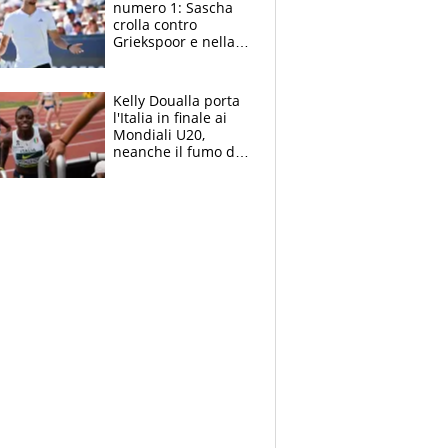
numero 1: Sascha
crolla contro
Griekspoor e nella
sfida a due con
Sinner si conferma
terzo. Quanti malori
Kelly Doualla porta
a Montreal
l'Italia in finale ai
Mondiali U20,
neanche il fumo di
un incendio la frena
sui 100 metri