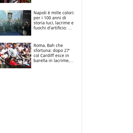
maglie, bandiere,
sciarpe, lacrime e
bigliettini
Napoli è mille colori:
per i 100 anni di
storia luci, lacrime e
fuochi d'artificio: De
Laurentiis salta al
coro anti-Juve
Roma, Bah che
sfortuna: dopo 27'
col Cardiff esce in
barella in lacrime,
Dybala rigore da
schiaffi, i giallorossi
prendono 3 gol in
45'