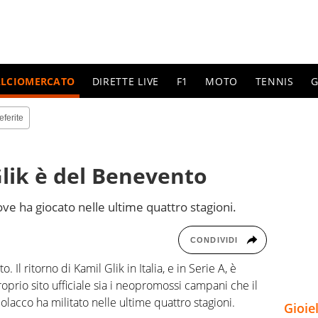
ALCIOMERCATO
DIRETTE LIVE
F1
MOTO
TENNIS
G
eferite
Glik è del Benevento
ve ha giocato nelle ultime quattro stagioni.
CONDIVIDI
 Il ritorno di Kamil Glik in Italia, e in Serie A, è
roprio sito ufficiale sia i neopromossi campani che il
olacco ha militato nelle ultime quattro stagioni.
Gioie