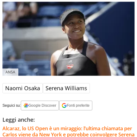
ANSA
Naomi Osaka
Serena Williams
Seguici su:
Google Discover
Fonti preferite
Leggi anche:
Alcaraz, lo US Open è un miraggio: l’ultima chiamata per
Carlos viene da New York e potrebbe coinvolgere Serena