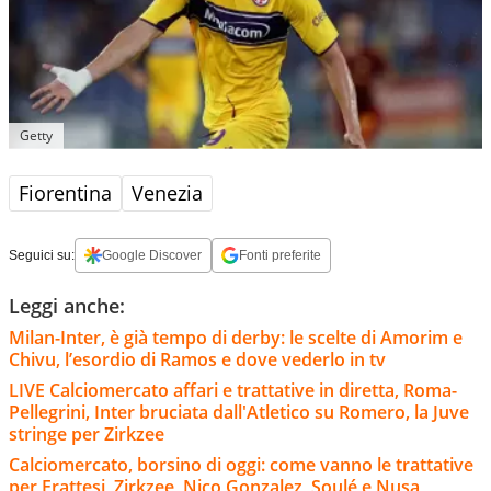
Getty
Fiorentina
Venezia
Seguici su:
Google Discover
Fonti preferite
Leggi anche:
Milan-Inter, è già tempo di derby: le scelte di Amorim e
Chivu, l’esordio di Ramos e dove vederlo in tv
LIVE Calciomercato affari e trattative in diretta, Roma-
Pellegrini, Inter bruciata dall'Atletico su Romero, la Juve
stringe per Zirkzee
Calciomercato, borsino di oggi: come vanno le trattative
per Frattesi, Zirkzee, Nico Gonzalez, Soulé e Nusa