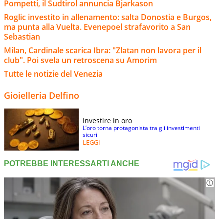
Pompetti, il Sudtirol annuncia Bjarkason
Roglic investito in allenamento: salta Donostia e Burgos,
ma punta alla Vuelta. Evenepoel strafavorito a San
Sebastian
Milan, Cardinale scarica Ibra: "Zlatan non lavora per il
club". Poi svela un retroscena su Amorim
Tutte le notizie del Venezia
Gioielleria Delfino
Investire in oro
L’oro torna protagonista tra gli investimenti
sicuri
LEGGI