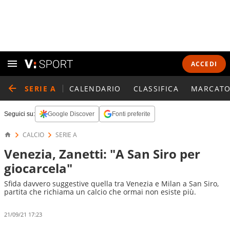
ACCEDI
SERIE A
CALENDARIO
CLASSIFICA
MARCATO
Seguici su:
Google Discover
Fonti preferite
CALCIO
SERIE A
Venezia, Zanetti: "A San Siro per
giocarcela"
Sfida davvero suggestive quella tra Venezia e Milan a San Siro,
partita che richiama un calcio che ormai non esiste più.
21/09/21 17:23