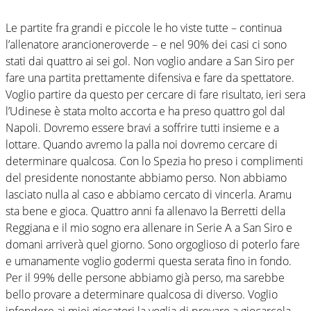
Le partite fra grandi e piccole le ho viste tutte – continua
l’allenatore arancioneroverde – e nel 90% dei casi ci sono
stati dai quattro ai sei gol. Non voglio andare a San Siro per
fare una partita prettamente difensiva e fare da spettatore.
Voglio partire da questo per cercare di fare risultato, ieri sera
l’Udinese è stata molto accorta e ha preso quattro gol dal
Napoli. Dovremo essere bravi a soffrire tutti insieme e a
lottare. Quando avremo la palla noi dovremo cercare di
determinare qualcosa. Con lo Spezia ho preso i complimenti
del presidente nonostante abbiamo perso. Non abbiamo
lasciato nulla al caso e abbiamo cercato di vincerla. Aramu
sta bene e gioca. Quattro anni fa allenavo la Berretti della
Reggiana e il mio sogno era allenare in Serie A a San Siro e
domani arriverà quel giorno. Sono orgoglioso di poterlo fare
e umanamente voglio godermi questa serata fino in fondo.
Per il 99% delle persone abbiamo già perso, ma sarebbe
bello provare a determinare qualcosa di diverso. Voglio
infondere ai miei giocatori la voglia di provare a giocarcela,