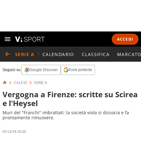
ACCEDI
SERIE A
CALENDARIO
CLASSIFICA
MARCATO
Seguici su:
Google Discover
Fonti preferite
CALCIO
SERIE A
Vergogna a Firenze: scritte su Scirea
e l'Heysel
Muri del "Franchi" imbrattati: la società viola si dissocia e fa
prontamente rimuovere.
01/12/18 20:20