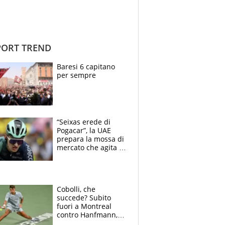
ORT TREND
Baresi 6 capitano
per sempre
“Seixas erede di
Pogacar”, la UAE
prepara la mossa di
mercato che agita la
Francia. Ciccone,
che beffa alla Vuelta
a Burgos
Cobolli, che
succede? Subito
fuori a Montreal
contro Hanfmann,
per Flavio è tutta