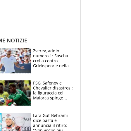
ME NOTIZIE
Zverev, addio
numero 1: Sascha
crolla contro
Griekspoor e nella
sfida a due con
Sinner si conferma
terzo. Quanti malori
PSG, Safonov e
a Montreal
Chevalier disastrosi:
la figuraccia col
Maiorca spinge
Suzuki da Luis
Enrique, Juve a
rischio beffa
Lara Gut-Behrami
dice basta e
annuncia il ritiro:
“Non voglio più