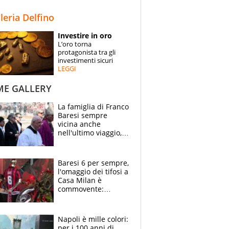
STORIE
lleria Delfino
SPECIALI
Investire in oro
L’oro torna
ESPERTI
protagonista tra gli
investimenti sicuri
LEGGI
CONTATTI
ME GALLERY
La famiglia di Franco
Baresi sempre
vicina anche
nell'ultimo viaggio,
la moglie Maura, i
figli e i suoi cari
circondati
Baresi 6 per sempre,
dall'affetto dei tifosi
l'omaggio dei tifosi a
Casa Milan è
commovente:
maglie, bandiere,
sciarpe, lacrime e
bigliettini
Napoli è mille colori:
per i 100 anni di