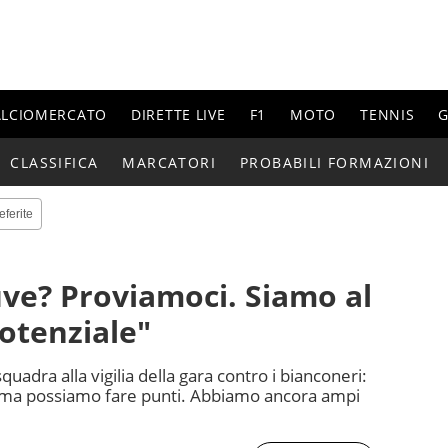
ALCIOMERCATO
DIRETTE LIVE
F1
MOTO
TENNIS
G
CLASSIFICA
MARCATORI
PROBABILI FORMAZIONI
eferite
Juve? Proviamoci. Siamo al
otenziale"
squadra alla vigilia della gara contro i bianconeri:
 ma possiamo fare punti. Abbiamo ancora ampi