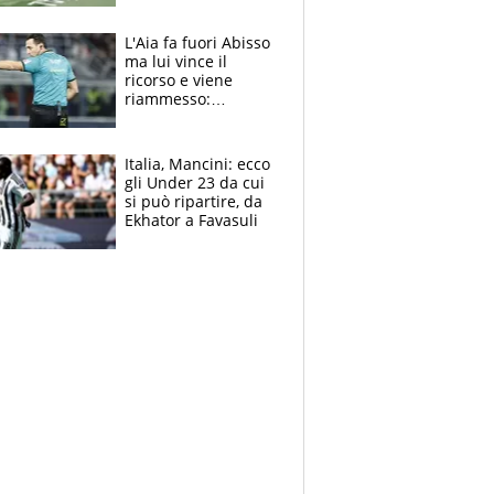
colpa della tosse
L'Aia fa fuori Abisso
ma lui vince il
ricorso e viene
riammesso:
continua momento
nero per gli arbitri
Italia, Mancini: ecco
gli Under 23 da cui
si può ripartire, da
Ekhator a Favasuli