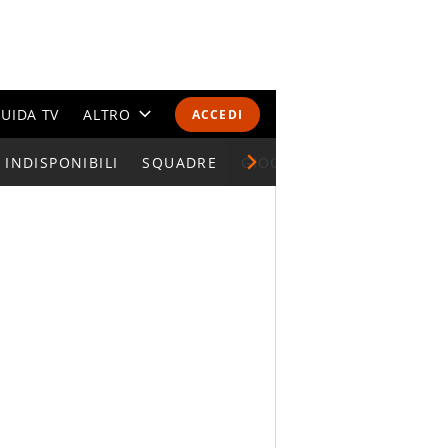
UIDA TV
ALTRO
ACCEDI
INDISPONIBILI
CALENDARI E CLASSIFICHE
SQUADRE
GIOCATORI SERIE A
ALTRI SPORT
MONDIALI 2026
OLIMPIADI
GOSSIP
LIFESTYLE