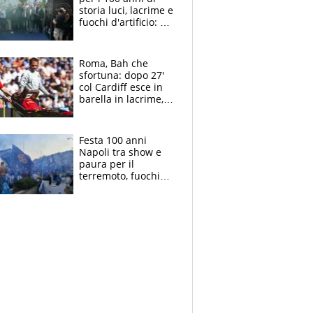
storia luci, lacrime e
fuochi d'artificio: De
Laurentiis salta al
coro anti-Juve
Roma, Bah che
sfortuna: dopo 27'
col Cardiff esce in
barella in lacrime,
Dybala rigore da
schiaffi, i giallorossi
prendono 3 gol in
Festa 100 anni
45'
Napoli tra show e
paura per il
terremoto, fuochi
d'artificio e
polemiche: andava
fermato