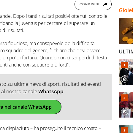
CONDIVIDI
Gioie
nde. Dopo i tanti risultati positivi ottenuti contro le
 sfidano la Juventus per cercare di superare un
i risultati.
rso fiducioso, ma consapevole della difficoltà
tro squadre del genere, è chiaro che devi essere
ULTI
 un po’ di fortuna. Quando non ci sei perdi di testa
nti anche con squadre più forti”.
o su ultime news di sport, risultati ed eventi
ti al nostro canale
WhatsApp
ra nel canale WhatsApp
 dispiaciuto – ha proseguito il tecnico croato –