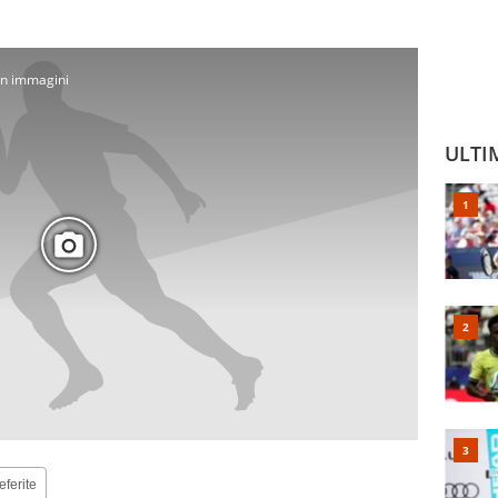
 in immagini
ULTI
eferite