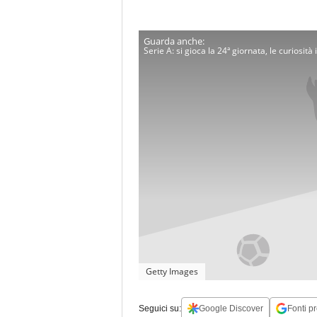
Serie A: si gioca la 24ª giornata, le curiosità
Getty Images
Seguici su:
Google Discover
Fonti pr