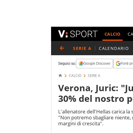
CALCIO
C
SERIE A
CALENDARIO
Seguici su:
Google Discover
Fonti pr
CALCIO
SERIE A
Verona, Juric: "
30% del nostro p
L'allenatore dell'Hellas carica la 
"Non potremo sbagliare niente,
margini di crescita".