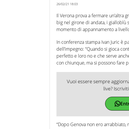
26/02/21 18:03
Il Verona prova a fermare un’altra gra
big nel girone di andata, i gialloblù
momento di appannamento a livello d
In conferenza stampa Ivan Juric è pa
dell’impegno: “Quando si gioca con
perfetto e loro no e che serve anche
con chiunque, ma si possono fare pu
Vuoi essere sempre aggiornat
live? Iscrivi
Ent
“Dopo Genova non ero arrabbiato, ma