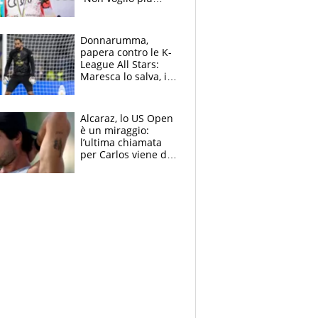
gareggiare”. Visita
decisiva per
Brignone
Donnarumma,
papera contro le K-
League All Stars:
Maresca lo salva, i
tifosi del City lo
attaccano
Alcaraz, lo US Open
è un miraggio:
l’ultima chiamata
per Carlos viene da
New York e
potrebbe
coinvolgere Serena
Williams