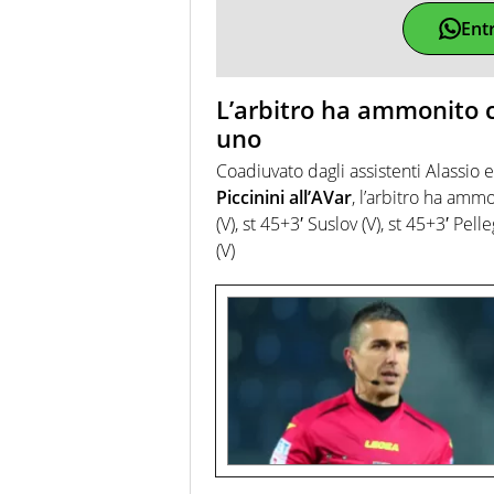
Ent
L’arbitro ha ammonito c
uno
Coadiuvato dagli assistenti Alassio
Piccinini all’AVar
, l’arbitro ha ammo
(V), st 45+3′ Suslov (V), st 45+3′ Pell
(V)