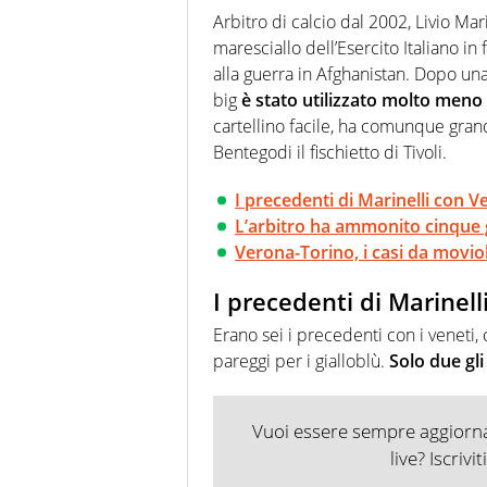
agenzie e testate. Esperienza
Arbitro di calcio dal 2002, Livio Ma
prevalentemente di calcio
maresciallo dell’Esercito Italiano i
alla guerra in Afghanistan. Dopo un
big
è stato utilizzato molto meno
cartellino facile, ha comunque grand
Bentegodi il fischietto di Tivoli.
I precedenti di Marinelli con 
L’arbitro ha ammonito cinque 
Verona-Torino, i casi da movio
I precedenti di Marinell
Erano sei i precedenti con i veneti, 
pareggi per i gialloblù.
Solo due gli
Vuoi essere sempre aggiornat
live? Iscrivi