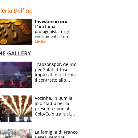
STORIE
lleria Delfino
SPECIALI
Investire in oro
L’oro torna
ESPERTI
protagonista tra gli
investimenti sicuri
LEGGI
CONTATTI
ME GALLERY
Trabzonspor, delirio
per Salah: tifosi
impazziti e lui firma
il contratto allo
stadio
Vozinha, in 30mila
allo stadio per la
presentazione al
Colo-Colo tra luci,
spettacolo, elicotteri
e paracadutisti
La famiglia di Franco
Baresi sempre