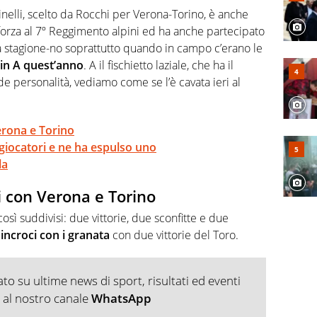
, competenza, conoscenza e memoria storica. Si occupa
rinelli, scelto da Rocchi per Verona-Torino, è anche
n forza al 7º Reggimento alpini ed ha anche partecipato
a stagione-no soprattutto quando in campo c’erano le
 in A quest’anno
. A il fischietto laziale, che ha il
e personalità, vediamo come se l’è cavata ieri al
Verona e Torino
giocatori e ne ha espulso uno
la
i con Verona e Torino
così suddivisi: due vittorie, due sconfitte e due
 incroci con i granata
con due vittorie del Toro.
o su ultime news di sport, risultati ed eventi
ti al nostro canale
WhatsApp