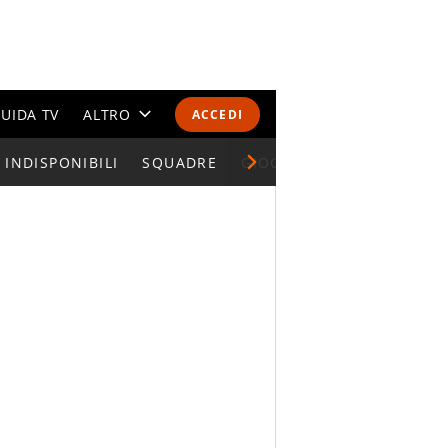
UIDA TV
ALTRO
ACCEDI
INDISPONIBILI
CALENDARI E CLASSIFICHE
SQUADRE
GIOCATORI SERIE A
ALTRI SPORT
MONDIALI 2026
OLIMPIADI
GOSSIP
LIFESTYLE