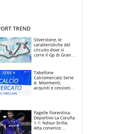
ORT TREND
Silverstone, le
caratteristiche del
circuito dove si
corre il Gp di Gran
Bretagna del
Motomondiale
Tabellone
Calciomercato Serie
A. Movimenti,
acquisti e cessioni:
estate 2026-27
Pagelle Fiorentina-
Deportivo La Coruña
1-1: Ndour brilla,
Atta convince.
Pongracic rovina