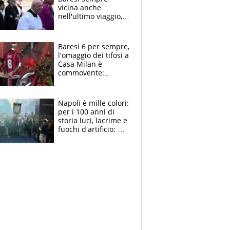
vicina anche
nell'ultimo viaggio,
la moglie Maura, i
figli e i suoi cari
circondati
Baresi 6 per sempre,
dall'affetto dei tifosi
l'omaggio dei tifosi a
Casa Milan è
commovente:
maglie, bandiere,
sciarpe, lacrime e
bigliettini
Napoli è mille colori:
per i 100 anni di
storia luci, lacrime e
fuochi d'artificio: De
Laurentiis salta al
coro anti-Juve