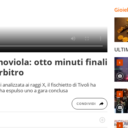
Gioie
ULTI
oviola: otto minuti finali
rbitro
nalizzata ai raggi X, il fischietto di Tivoli ha
ha espulso uno a gara conclusa
CONDIVIDI
numerose manifestazioni sportive e collaborato con