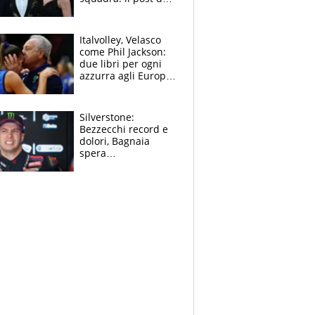
figlio di Amadeus e
Sanremo sullo
sfondo
Italvolley, Velasco
come Phil Jackson:
due libri per ogni
azzurra agli Europei.
Quello per Sylla è
“geniale”
Silverstone:
Bezzecchi record e
dolori, Bagnaia
spera
nell'antidolorifico,
Marquez si tira fuori
e vota Aprilia