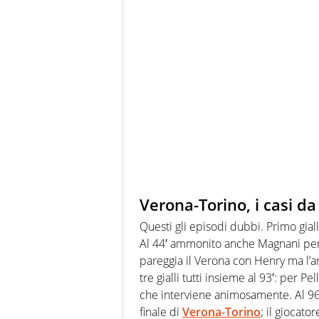
Verona-Torino, i casi d
Questi gli episodi dubbi. Primo gial
Al 44′ ammonito anche Magnani per f
pareggia il Verona con Henry ma l’arb
tre gialli tutti insieme al 93′: per P
che interviene animosamente. Al 96′ 
finale di
Verona-Torino
; il giocato