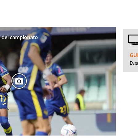
tri del campionato
GUI
Even