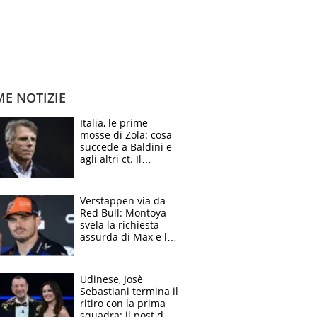
ME NOTIZIE
Italia, le prime
mosse di Zola: cosa
succede a Baldini e
agli altri ct. Il
Borussia tenta un
altro sgarbo agli
azzurri
Verstappen via da
Red Bull: Montoya
svela la richiesta
assurda di Max e lo
avverte: “Sicuro
Mercedes e
McLaren siano
Udinese, Josè
meglio?”
Sebastiani termina il
ritiro con la prima
squadra: il post del