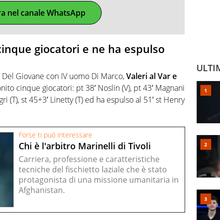
ra nel canale WhatsApp
inque giocatori e ne ha espulso
ULTI
 e Del Giovane con IV uomo Di Marco,
Valeri al Var e
nito cinque giocatori: pt 38′ Noslin (V), pt 43′ Magnani
egri (T), st 45+3′ Linetty (T) ed ha espulso al 51′ st Henry
Forse ti può interessare
Chi è l'arbitro Marinelli di Tivoli
Carriera, professione e caratteristiche
tecniche del fischietto laziale che è stato
protagonista di una missione umanitaria in
Afghanistan.