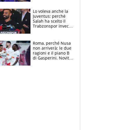
tutto nel finale
Lo voleva anche la
Juventus: perché
Salah ha scelto il
Trabzonspor invece
di un top club
Roma, perché Nusa
non arriverà: le due
ragioni e il piano B
di Gasperini. Novità
su Pellegrini e
Cacciamani