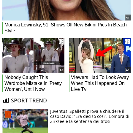
SPORT TREND
Juventus, Spalletti prova a chiudere il
caso David: “Era deciso così”. L’ombra di
Zirkzee e la sentenza dei tifosi