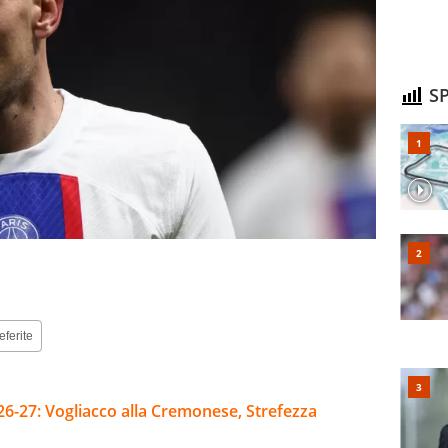
SP
eferite
26-27: Vogliacco alla Cremonese, Strefezza