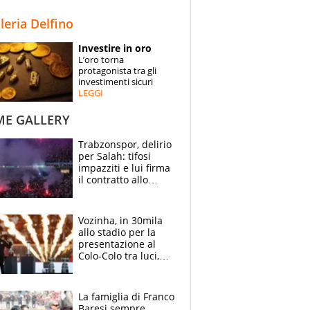
STORIE
lleria Delfino
SPECIALI
Investire in oro
L’oro torna
ESPERTI
protagonista tra gli
investimenti sicuri
LEGGI
CONTATTI
ME GALLERY
Trabzonspor, delirio
per Salah: tifosi
impazziti e lui firma
il contratto allo
stadio
Vozinha, in 30mila
allo stadio per la
presentazione al
Colo-Colo tra luci,
spettacolo, elicotteri
e paracadutisti
La famiglia di Franco
Baresi sempre