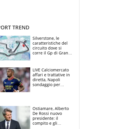
ORT TREND
Silverstone, le
caratteristiche del
circuito dove si
corre il Gp di Gran
Bretagna del
Motomondiale
LIVE Calciomercato
affari e trattative in
diretta, Napoli
sondaggio per
Gabriel Jesus. Juve-
dilemma portiere, si
accende l'Atalanta
Ostiamare, Alberto
De Rossi nuovo
presidente: il
compito e gli
obiettivi ricevuti dal