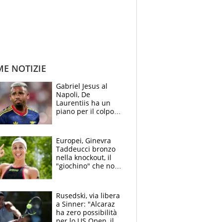
ME NOTIZIE
Gabriel Jesus al
Napoli, De
Laurentiis ha un
piano per il colpo
Champions: vendere
Lukaku, Lang e
Lucca
Europei, Ginevra
Taddeucci bronzo
nella knockout, il
"giochino" che non
le piace: "La Senna?
Oggi era pulita"
Rusedski, via libera
a Sinner: "Alcaraz
ha zero possibilità
per lo US Open, il