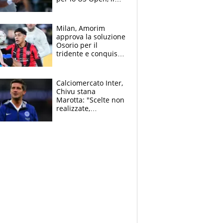
2026 forse è gà
finito per lui"
Milan, Amorim
approva la soluzione
Osorio per il
tridente e conquista
Jashari: la frecciata
dello svizzero all'ex
Allegri
Calciomercato Inter,
Chivu stana
Marotta: "Scelte non
realizzate,
dobbiamo
completare la
squadra"