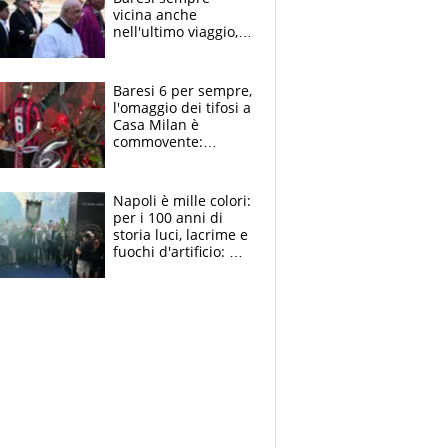
vicina anche
nell'ultimo viaggio,
la moglie Maura, i
figli e i suoi cari
circondati
Baresi 6 per sempre,
dall'affetto dei tifosi
l'omaggio dei tifosi a
Casa Milan è
commovente:
maglie, bandiere,
sciarpe, lacrime e
bigliettini
Napoli è mille colori:
per i 100 anni di
storia luci, lacrime e
fuochi d'artificio: De
Laurentiis salta al
coro anti-Juve