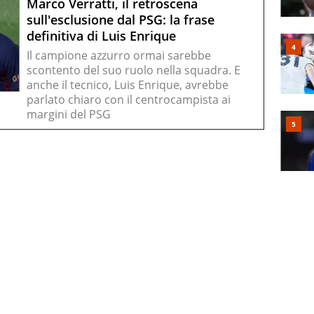
Marco Verratti, il retroscena
sull'esclusione dal PSG: la frase
definitiva di Luis Enrique
Il campione azzurro ormai sarebbe
scontento del suo ruolo nella squadra. E
anche il tecnico, Luis Enrique, avrebbe
parlato chiaro con il centrocampista ai
margini del PSG