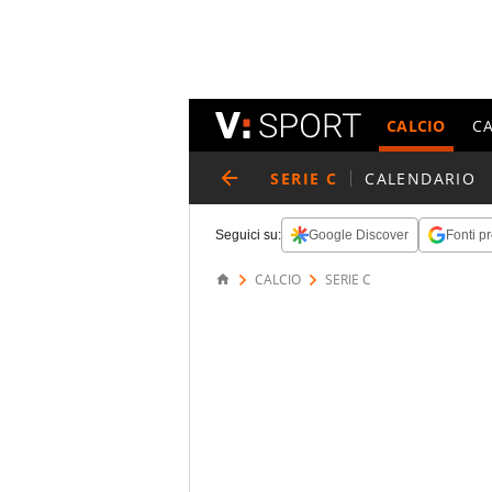
CALCIO
C
SERIE C
CALENDARIO
Seguici su:
Google Discover
Fonti pr
CALCIO
SERIE C