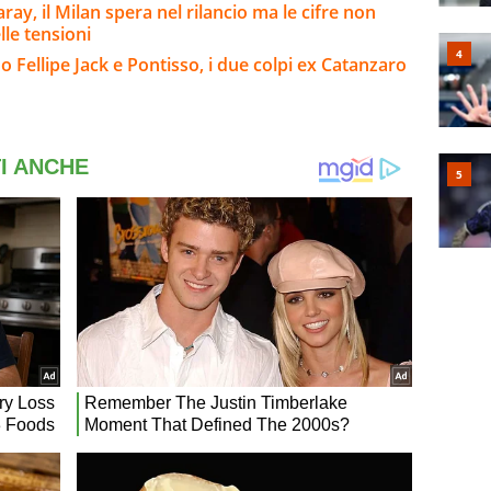
ay, il Milan spera nel rilancio ma le cifre non
lle tensioni
 Fellipe Jack e Pontisso, i due colpi ex Catanzaro