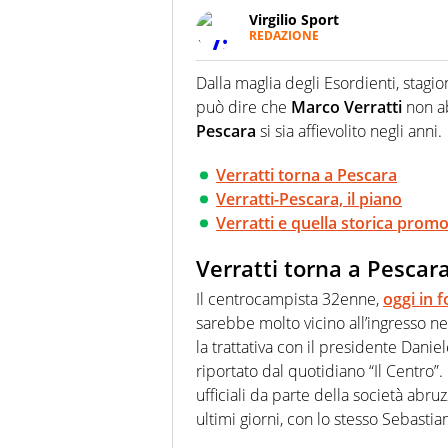
Virgilio Sport
REDAZIONE
Da oltre 20 anni informa in m
sport. Calcio, calciomercato,
Dalla maglia degli Esordienti, stagio
Virgilio Sport i tifosi e gli 
può dire che
Marco Verratti
non ab
completa e zero faziosità. La 
esperti di sport abili sia nel 
Pescara
si sia affievolito negli anni.
rilanciano verso la rete, sia
100% originali ed esclusivi.
Verratti torna a Pescara
Verratti-Pescara, il piano
Verratti e quella storica pro
Verratti torna a Pescar
Il centrocampista 32enne,
oggi in f
sarebbe molto vicino all’ingresso ne
la trattativa con il presidente Danie
riportato dal quotidiano “Il Centro”
ufficiali da parte della società abruz
ultimi giorni, con lo stesso Sebastian