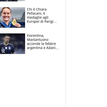
figlio Daniele
Chi è Chiara
Pellacani, 4
medaglie agli
Europei di Parigi
2026, papà
Giampaolo
giornalista, mamma
Fiorentina,
insegnante e il
Mastantuono
fratello calciatore
accende la febbre
argentina e Adani
impazzisce. Ma
Antognoni ‘rovina la
festa’ a Commisso