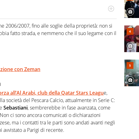
odo obiettivo e appassionato su tutto il mondo dello
 F1, Motomondiale ma anche tennis, volley, basket: su
ne 2006/2007, fino alle soglie della proprietà: non si
appassionati sanno che troveranno sempre copertura
bia fatto strada, e nemmeno che il suo legame con il
squadra di Virgilio Sport è formata da giornalisti ed
gioco di rimessa quando intercettano le notizie e le
 nella costruzione dal basso quando creano contenuti
mozione con Zeman
a
orza all’Al Arabi, club della Qatar Stars Leagu
e,
lla società del Pescara Calcio, attualmente in Serie C:
le
Sebastiani
, sembrerebbe in fase avanzata, come
. Non ci sono ancora comunicati o dichiarazioni
zese, ma i contatti tra le parti sono andati avanti negli
i avvistato a Parigi di recente.