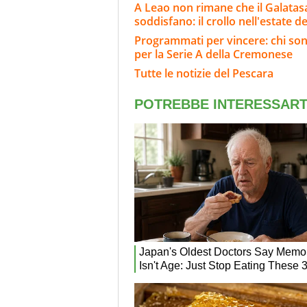
A Leao non rimane che il Galatasar
soddisfano: il crollo nell'estate de
Programmati per vincere: chi sono
per la Serie A della Cremonese
Tutte le notizie del Pescara