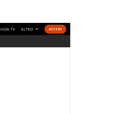
UIDA TV
ALTRO
ACCEDI
CALENDARI E CLASSIFICHE
ALTRI SPORT
MONDIALI 2026
OLIMPIADI
GOSSIP
LIFESTYLE