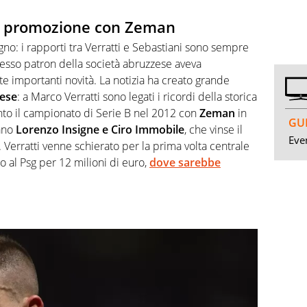
ica promozione con Zeman
no: i rapporti tra Verratti e Sebastiani sono sempre
 stesso patron della società abruzzese aveva
e importanti novità. La notizia ha creato grande
rese
: a Marco Verratti sono legati i ricordi della storica
nto il campionato di Serie B nel 2012 con
Zeman
in
GUI
vano
Lorenzo Insigne e Ciro Immobile
, che vinse il
Even
 Verratti venne schierato per la prima volta centrale
o al Psg per 12 milioni di euro,
dove sarebbe