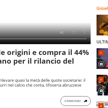
Gioie
ULTI
le origini e compra il 44%
ano per il rilancio del
ilevare quasi la metà delle quote societarie: il
urri nel calcio che conta, tifoseria abruzzese
CONDIVIDI