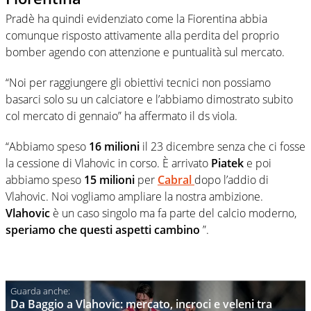
Pradè ha quindi evidenziato come la Fiorentina abbia
comunque risposto attivamente alla perdita del proprio
bomber agendo con attenzione e puntualità sul mercato.
“Noi per raggiungere gli obiettivi tecnici non possiamo
basarci solo su un calciatore e l’abbiamo dimostrato subito
col mercato di gennaio” ha affermato il ds viola.
“Abbiamo speso
16 milioni
il 23 dicembre senza che ci fosse
la cessione di Vlahovic in corso. È arrivato
Piatek
e poi
abbiamo speso
15 milioni
per
Cabral
dopo l’addio di
Vlahovic. Noi vogliamo ampliare la nostra ambizione.
Vlahovic
è un caso singolo ma fa parte del calcio moderno,
speriamo che questi aspetti cambino
”.
Da Baggio a Vlahovic: mercato, incroci e veleni tra