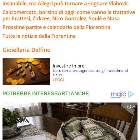
insanabile, ma Allegri può tornare a sognare Vlahovic
Calciomercato, borsino di oggi: come vanno le trattative
per Frattesi, Zirkzee, Nico Gonzalez, Soulé e Nusa
Prossime partite e calendario della Fiorentina
Tutte le notizie della Fiorentina
Gioielleria Delfino
Investire in oro
L’oro torna protagonista tra gli investimenti
sicuri
LEGGI