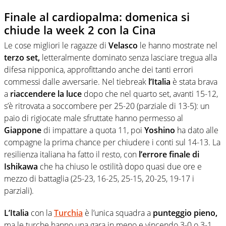
Finale al cardiopalma: domenica si
chiude la week 2 con la Cina
Le cose migliori le ragazze di
Velasco
le hanno mostrate nel
terzo set,
letteralmente dominato senza lasciare tregua alla
difesa nipponica, approfittando anche dei tanti errori
commessi dalle avversarie. Nel tiebreak
l’Italia
è stata brava
a
riaccendere la luce
dopo che nel quarto set, avanti 15-12,
s’è ritrovata a soccombere per 25-20 (parziale di 13-5): un
paio di rigiocate male sfruttate hanno permesso al
Giappone
di impattare a quota 11, poi
Yoshino
ha dato alle
compagne la prima chance per chiudere i conti sul 14-13. La
resilienza italiana ha fatto il resto, con
l’errore finale di
Ishikawa
che ha chiuso le ostilità dopo quasi due ore e
mezzo di battaglia (25-23, 16-25, 25-15, 20-25, 19-17 i
parziali).
L’Italia
con la
Turchia
è l’unica squadra a
punteggio pieno,
ma le turche hanno una gara in meno e vincendo 3-0 o 3-1