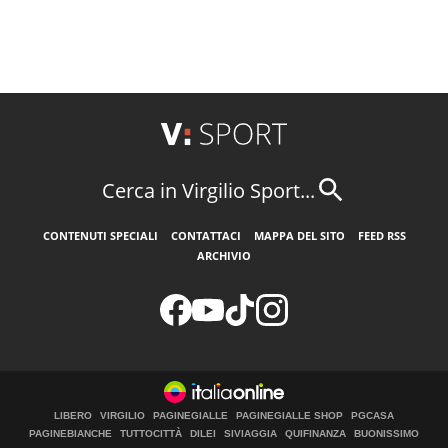
Cerca in Virgilio Sport...
CONTENUTI SPECIALI
CONTATTACI
MAPPA DEL SITO
FEED RSS
ARCHIVIO
LIBERO
VIRGILIO
PAGINEGIALLE
PAGINEGIALLE SHOP
PGCASA
PAGINEBIANCHE
TUTTOCITTÀ
DILEI
SIVIAGGIA
QUIFINANZA
BUONISSIMO