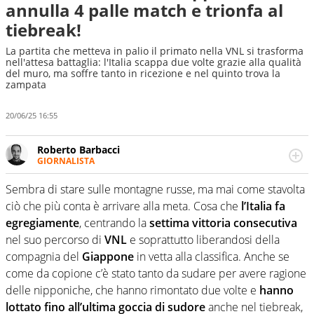
annulla 4 palle match e trionfa al
tiebreak!
La partita che metteva in palio il primato nella VNL si trasforma
nell'attesa battaglia: l'Italia scappa due volte grazie alla qualità
del muro, ma soffre tanto in ricezione e nel quinto trova la
zampata
20/06/25 16:55
Roberto Barbacci
GIORNALISTA
Giornalista (pubblicista) sportivo a tutto campo, è il
tuttologo di Virgilio Sport. Provate a chiedergli di boxe, di
Sembra di stare sulle montagne russe, ma mai come stavolta
scherma, di volley o di curling: ve ne farà innamorare
ciò che più conta è arrivare alla meta. Cosa che
l’Italia fa
egregiamente
, centrando la
settima vittoria consecutiva
nel suo percorso di
VNL
e soprattutto liberandosi della
compagnia del
Giappone
in vetta alla classifica. Anche se
come da copione c’è stato tanto da sudare per avere ragione
delle nipponiche, che hanno rimontato due volte e
hanno
lottato fino all’ultima goccia di sudore
anche nel tiebreak,