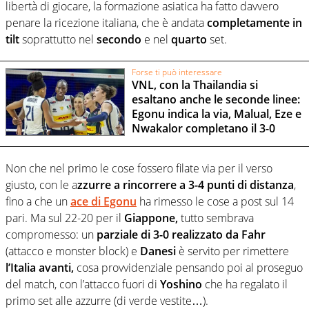
libertà di giocare, la formazione asiatica ha fatto davvero
penare la ricezione italiana, che è andata
completamente in
tilt
soprattutto nel
secondo
e nel
quarto
set.
Forse ti può interessare
VNL, con la Thailandia si
esaltano anche le seconde linee:
Egonu indica la via, Malual, Eze e
Nwakalor completano il 3-0
Non che nel primo le cose fossero filate via per il verso
giusto, con le a
zzurre a rincorrere a 3-4 punti di distanza
,
fino a che un
ace di Egonu
ha rimesso le cose a post sul 14
pari. Ma sul 22-20 per il
Giappone,
tutto sembrava
compromesso: un
parziale di 3-0 realizzato da Fahr
(attacco e monster block) e
Danesi
è servito per rimettere
l’Italia avanti,
cosa provvidenziale pensando poi al proseguo
del match, con l’attacco fuori di
Yoshino
che ha regalato il
primo set alle azzurre (di verde vestite…).