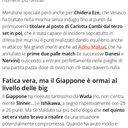
Menzione speciale però anche per
Chidera Eze,
che Velasco
ha buttato nella mischia senza indugio fino al punto da
promuoverla
titolare al posto di Carlotta Cambi dal terzo
set in poi,
che è stata capace di incidere soprattutto in
difesa (tre muri su 4 punti realizzati) dando equilibrio anche
in attacco. Ma grandi meriti anche ad
Adhu Malual
,
che ha
annullato le
prime due palle match
(le successive
Danesi
e
Nervini)
riuscendo a entrare perfettamente nelle pieghe di
una partita pazza, dove di ovvio non c’è stato davvero nulla.
Fatica vera, ma il Giappone è ormai al
livello delle big
Il
Giappone
ha ricevuto tantissimo da
Wada
(no, non c’entra
niente
Sinner
…) e
Ishikawa,
a segno rispettivamente con 28
e 26 punti. Ma s’è sfaldato sul più bello dopo che
nel quinto
set era stato bravo a risalire
da una situazione
potenzialmente compromessa. Quando ha avuto modo e