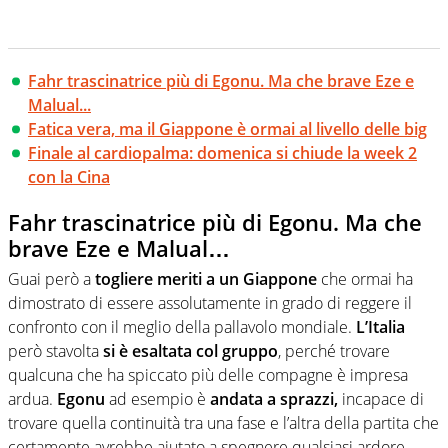
Fahr trascinatrice più di Egonu. Ma che brave Eze e
Malual...
Fatica vera, ma il Giappone è ormai al livello delle big
Finale al cardiopalma: domenica si chiude la week 2
con la Cina
Fahr trascinatrice più di Egonu. Ma che
brave Eze e Malual…
Guai però a
togliere meriti a un Giappone
che ormai ha
dimostrato di essere assolutamente in grado di reggere il
confronto con il meglio della pallavolo mondiale.
L’Italia
però stavolta
si è esaltata col gruppo
, perché trovare
qualcuna che ha spiccato più delle compagne è impresa
ardua.
Egonu
ad esempio è
andata a sprazzi,
incapace di
trovare quella continuità tra una fase e l’altra della partita che
certamente avrebbe aiutato a spegnere qualsiasi ardore