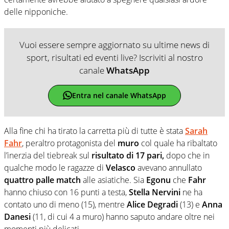
delle nipponiche.
Vuoi essere sempre aggiornato su ultime news di
sport, risultati ed eventi live? Iscriviti al nostro
canale
WhatsApp
Entra nel canale WhatsApp
Alla fine chi ha tirato la carretta più di tutte è stata
Sarah
Fahr
, peraltro protagonista del
muro
col quale ha ribaltato
l’inerzia del tiebreak sul
risultato di 17 pari,
dopo che in
qualche modo le ragazze di
Velasco
avevano annullato
quattro palle match
alle asiatiche. Sia
Egonu
che
Fahr
hanno chiuso con 16 punti a testa,
Stella Nervini
ne ha
contato uno di meno (15), mentre
Alice Degradi
(13) e
Anna
Danesi
(11, di cui 4 a muro) hanno saputo andare oltre nei
momenti più delicati.