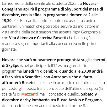
La riedizione della semifinale scudetto 2023 tra
Novara-
Conegliano aprirà il programma di SkySport del mese di
dicembre, con la sfida in programma domenica 2 alle
19,30.
Per Bernardi, al primo confronto assoluto contro
Santarelli, un match che potrebbe servire da indicatore in
vista anche della post season che aspetta l’Igor Gorgonzola,
con
Vita Akimova e Caterina Bosetti
che hanno già
mandato segnali importanti alla concorrenza nelle prime
giornate.
Novara che sarà nuovamente protagonista sugli schermi
di SkySport
nel posticipo dell’11esima giornata, in
programma
lunedì 11 dicembre, quando alle 20,30 andrà
a far visita a Scandicci, con Antropova che di fatto
affronterà Bosetti,
colei che in un modo o nell’altro ha finito
per cedergli il posto tra le convocate dell’ultimo Europeo (la
scelta fu di
Mazzanti
, ma il concetto è quello).
Sabato 9
dicembre derby lombardo tra Busto Arsizio e Bergamo,
due squadre che cercano un posto tra le prime 8.