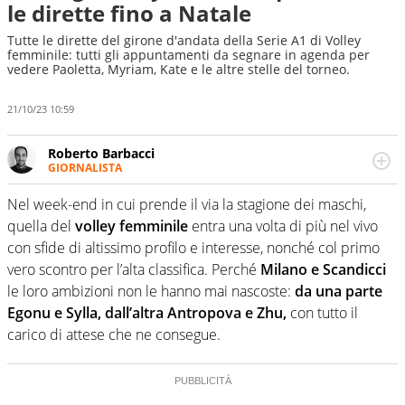
le dirette fino a Natale
Tutte le dirette del girone d'andata della Serie A1 di Volley
femminile: tutti gli appuntamenti da segnare in agenda per
vedere Paoletta, Myriam, Kate e le altre stelle del torneo.
21/10/23 10:59
Roberto Barbacci
GIORNALISTA
Giornalista (pubblicista) sportivo a tutto campo, è il
tuttologo di Virgilio Sport. Provate a chiedergli di boxe, di
Nel week-end in cui prende il via la stagione dei maschi,
scherma, di volley o di curling: ve ne farà innamorare
quella del
volley femminile
entra una volta di più nel vivo
con sfide di altissimo profilo e interesse, nonché col primo
vero scontro per l’alta classifica. Perché
Milano e Scandicci
le loro ambizioni non le hanno mai nascoste:
da una parte
Egonu e Sylla, dall’altra Antropova e Zhu,
con tutto il
carico di attese che ne consegue.