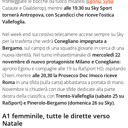
fronteggiare le bocche da fuoco milanesi (
Egonu, Sylla
,
Cazaute e Daalderop), mentre
alle 19.30 su Sky Sport
tornerà Antropova, con Scandicci che riceve l’ostica
Vallefoglia.
Nel week-end successivo telecamere accese sempre su Sky
per la trasferta che vedrà
Conegliano impegnata a
Bergamo
, sul campo di una squadra giovane in cerca di una
nuova identità. Nel turno infrasettimanale di
mercoledì 22
novembre di nuovo protagoniste Milano e Conegliano:
aprono Egonu e compagne alle 19 su RaiSport HD, ospitando
Chieri, mentre
alle 20,30 la Prosecco Doc Imoco riceve
Roma
in una sfida (sulla carta) abbastanza a portata di mano.
Novembre si chiuderà con due sfide dedicate alla parte
destra della classifica, con
Trento-Vallefoglia (sabato 25 su
RaiSport) e Pinerolo-Bergamo (domenica 26 su Sky).
A1 femminile, tutte le dirette verso
Natale