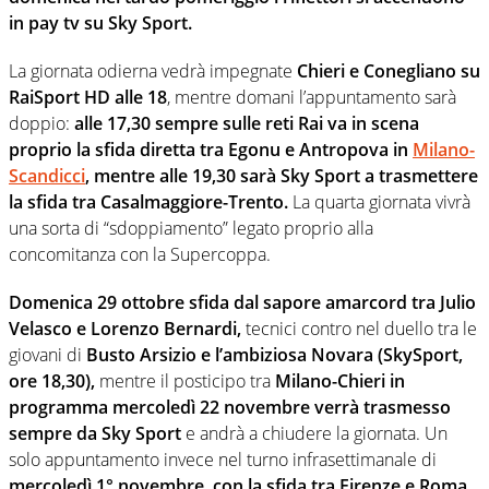
in pay tv su Sky Sport.
La giornata odierna vedrà impegnate
Chieri e Conegliano su
RaiSport HD alle 18
, mentre domani l’appuntamento sarà
doppio:
alle 17,30 sempre sulle reti Rai va in scena
proprio la sfida diretta tra Egonu e Antropova in
Milano-
Scandicci
, mentre alle 19,30 sarà Sky Sport a trasmettere
la sfida tra Casalmaggiore-Trento.
La quarta giornata vivrà
una sorta di “sdoppiamento” legato proprio alla
concomitanza con la Supercoppa.
Domenica 29 ottobre sfida dal sapore amarcord tra Julio
Velasco e Lorenzo Bernardi,
tecnici contro nel duello tra le
giovani di
Busto Arsizio e l’ambiziosa Novara (SkySport,
ore 18,30),
mentre il posticipo tra
Milano-Chieri in
programma mercoledì 22 novembre verrà trasmesso
sempre da Sky Sport
e andrà a chiudere la giornata. Un
solo appuntamento invece nel turno infrasettimanale di
mercoledì 1° novembre, con la sfida tra Firenze e Roma,