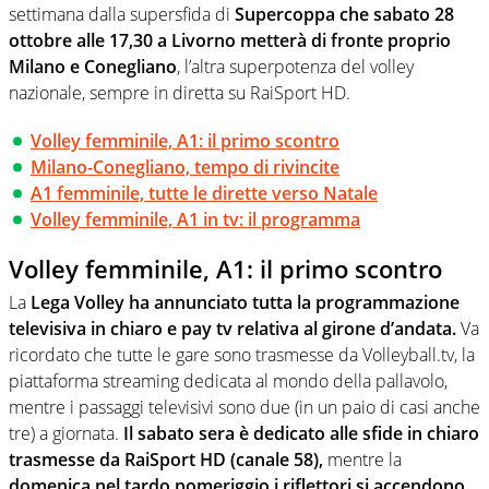
settimana dalla supersfida di
Supercoppa che sabato 28
ottobre alle 17,30 a Livorno metterà di fronte proprio
Milano e Conegliano
, l’altra superpotenza del volley
nazionale, sempre in diretta su RaiSport HD.
Volley femminile, A1: il primo scontro
Milano-Conegliano, tempo di rivincite
A1 femminile, tutte le dirette verso Natale
Volley femminile, A1 in tv: il programma
Volley femminile, A1: il primo scontro
La
Lega Volley ha annunciato tutta la programmazione
televisiva in chiaro e pay tv relativa al girone d’andata.
Va
ricordato che tutte le gare sono trasmesse da Volleyball.tv, la
piattaforma streaming dedicata al mondo della pallavolo,
mentre i passaggi televisivi sono due (in un paio di casi anche
tre) a giornata.
Il sabato sera è dedicato alle sfide in chiaro
trasmesse da RaiSport HD (canale 58),
mentre la
domenica nel tardo pomeriggio i riflettori si accendono