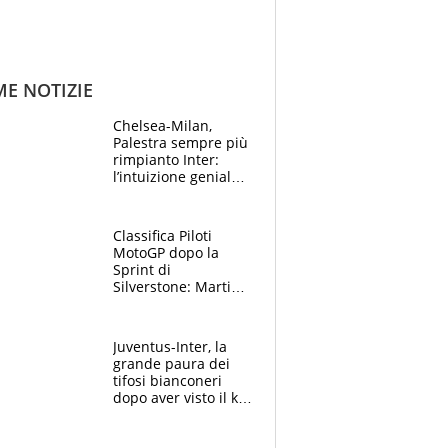
ME NOTIZIE
Chelsea-Milan,
Palestra sempre più
rimpianto Inter:
l’intuizione geniale
di Alonso fa esultare
anche Mancini
Classifica Piloti
MotoGP dopo la
Sprint di
Silverstone: Martin
sempre più leader,
Bezzecchi supera
Marquez
Juventus-Inter, la
grande paura dei
tifosi bianconeri
dopo aver visto il ko
nel derby d'Italia