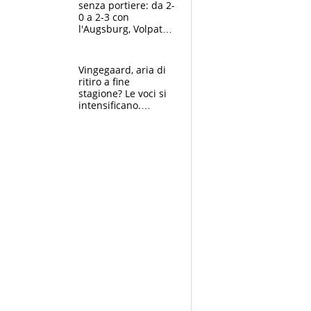
senza portiere: da 2-
0 a 2-3 con
l'Augsburg, Volpato
non basta, che
errori di Muric
Vingegaard, aria di
ritiro a fine
stagione? Le voci si
intensificano.
Pogacar, niente
Sanremo nel 2027:
vuole la Roubaix