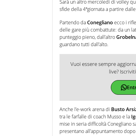
Sarà un altro mercoledì di volley qu
sfide della 4ªgiornata a partire dall
Partendo da
Conegliano
ecco i rifl
delle gare più combattute: da un l
punteggio pieno, dall’altro
Grobeln
guardano tutti dall’alto.
Vuoi essere sempre aggiornat
live? Iscrivi
Ent
Anche l’e-work arena di
Busto Arsi
tra le farfalle di coach Musso e la
I
mise in seria difficoltà Conegliano 
presentano all’appuntamento dopo l’