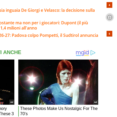
sia inguaia De Giorgi e Velasco: la decisione sulla
ostante ma non per i giocatori: Dupont (il più
,4 milioni all'anno
26-27: Padova colpo Pompetti, il Sudtirol annuncia