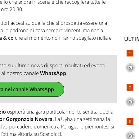
ello che andrà in scena e che raccoglierà tutte le
e ore 20.30.
ettori accesi su quella che si prospetta essere una
ato le padrone di casa sempre vincenti ma non a
a & co
che al momento non hanno sbagliato nulla e
ULTI
o su ultime news di sport, risultati ed eventi
ti al nostro canale
WhatsApp
ra nel canale WhatsApp
zio
ospiterà una gara particolarmente sentita, quella
gor Gorgonzola Novara.
La Uyba una settimana fa
salvo poi cadere domenica a Perugia, le piemontesi si
ottima vittoria su Scandicci.