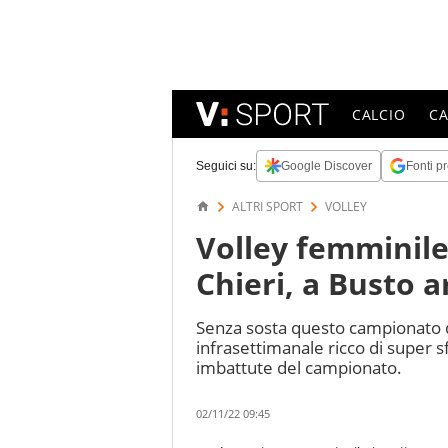
CALCIO
C
Seguici su:
Google Discover
Fonti pr
ALTRI SPORT
VOLLEY
Volley femminile
Chieri, a Busto 
Senza sosta questo campionato d
infrasettimanale ricco di super sf
imbattute del campionato.
02/11/22 09:45