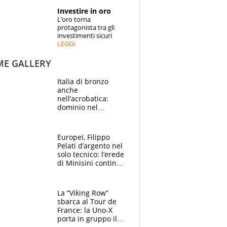
STORIE
Investire in oro
L’oro torna
SPECIALI
protagonista tra gli
investimenti sicuri
LEGGI
ESPERTI
ME GALLERY
CONTATTI
Italia di bronzo
anche
nell’acrobatica:
dominio nel
medagliere, ora
tocca a Ceccon, Curti
e compagni
Europei, Filippo
continuare
Pelati d’argento nel
solo tecnico: l’erede
di Minisini continua
a stupire, Los
Angeles è già nel
mirino
La “Viking Row”
sbarca al Tour de
France: la Uno-X
porta in gruppo il