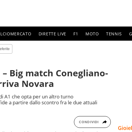
ALCIOMERCATO
DIRETTE LIVE
F1
MOTO
TENNIS
G
eferite
 – Big match Conegliano-
arriva Novara
i A1 che opta per un altro turno
ide a partire dallo scontro fra le due attuali
CONDIVIDI
Gioie