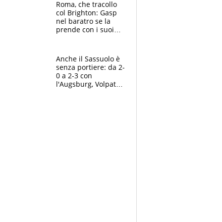
Roma, che tracollo
col Brighton: Gasp
nel baratro se la
prende con i suoi
cambiando tutti
Anche il Sassuolo è
senza portiere: da 2-
0 a 2-3 con
l'Augsburg, Volpato
non basta, che
errori di Muric