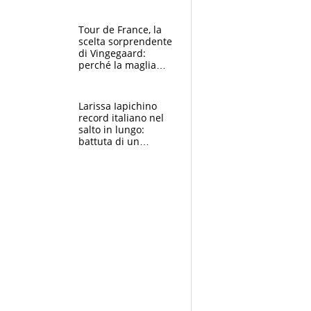
rito della Norvegia
di Haaland e
compagni
Tour de France, la
scelta sorprendente
di Vingegaard:
perché la maglia
gialla indossa la
mascherina, il
rischio da evitare
Larissa Iapichino
record italiano nel
salto in lungo:
battuta di un
centimetro mamma
Fiona May