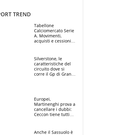
ORT TREND
Tabellone
Calciomercato Serie
A. Movimenti,
acquisti e cessioni:
estate 2026-27
Silverstone, le
caratteristiche del
circuito dove si
corre il Gp di Gran
Bretagna del
Motomondiale
Europei,
Martinenghi prova a
cancellare i dubbi:
Ceccon tiene tutti
col fiato sospeso.
Pellegrini punta su
Curtis
Anche il Sassuolo è