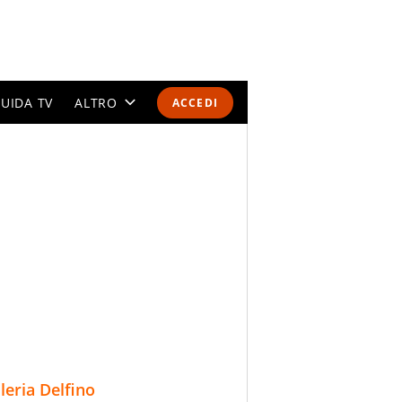
UIDA TV
ALTRO
ACCEDI
CALENDARI E CLASSIFICHE
ALTRI SPORT
MONDIALI 2026
OLIMPIADI
GOSSIP
LIFESTYLE
lleria Delfino