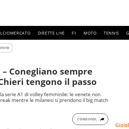
ALCIOMERCATO
DIRETTE LIVE
F1
MOTO
TENNIS
G
eferite
e – Conegliano sempre
Chieri tengono il passo
la serie A1 di volley femminile: le venete non
-break mentre le milanesi si prendono il big match
CONDIVIDI
Gioie