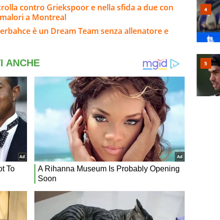
rolla contro Griekspoor e nella sfida a due con
 malori a Montreal
enerbahce è un Dream Team senza allenatore e