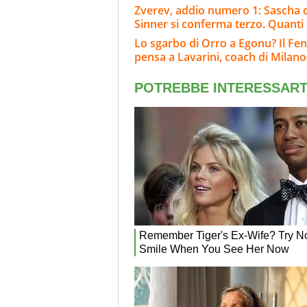
Zverev, addio numero 1: Sascha c
Sinner si conferma terzo. Quanti
Lo sgarbo di Orro a Egonu? Il F
pensa a Lavarini, coach di Milano