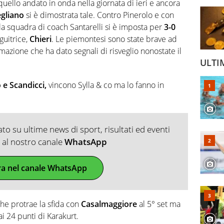
quello andato in onda nella giornata di ieri e ancora
gliano
si è dimostrata tale. Contro Pinerolo e con
la squadra di coach Santarelli si è imposta per
3-0
guitrice,
Chieri
. Le piemontesi sono state brave ad
mazione che ha dato segnali di risveglio nonostate il
ULTI
 e Scandicci,
vincono Sylla & co ma lo fanno in
o su ultime news di sport, risultati ed eventi
ti al nostro canale
WhatsApp
ra nel canale WhatsApp
he protrae la sfida con
Casalmaggiore
al 5° set ma
ai 24 punti di Karakurt.