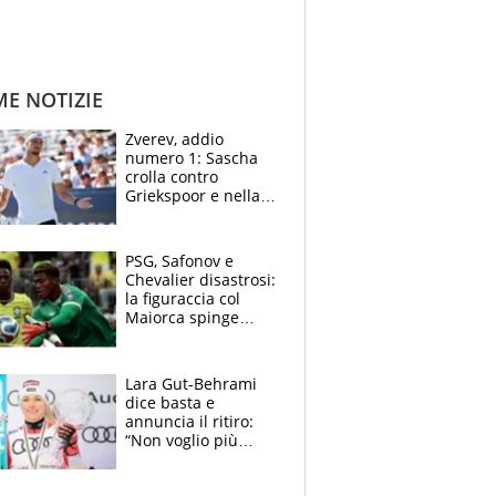
ME NOTIZIE
Zverev, addio
numero 1: Sascha
crolla contro
Griekspoor e nella
sfida a due con
Sinner si conferma
terzo. Quanti malori
PSG, Safonov e
a Montreal
Chevalier disastrosi:
la figuraccia col
Maiorca spinge
Suzuki da Luis
Enrique, Juve a
rischio beffa
Lara Gut-Behrami
dice basta e
annuncia il ritiro:
“Non voglio più
gareggiare”. Visita
decisiva per