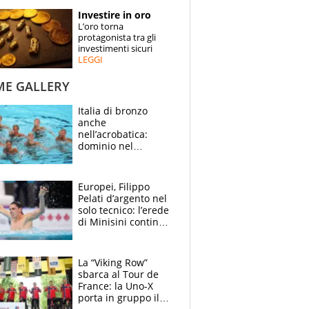
STORIE
Investire in oro
L’oro torna
SPECIALI
protagonista tra gli
investimenti sicuri
LEGGI
ESPERTI
ME GALLERY
CONTATTI
Italia di bronzo
anche
nell’acrobatica:
dominio nel
medagliere, ora
tocca a Ceccon, Curti
e compagni
Europei, Filippo
continuare
Pelati d’argento nel
solo tecnico: l’erede
di Minisini continua
a stupire, Los
Angeles è già nel
mirino
La “Viking Row”
sbarca al Tour de
France: la Uno-X
porta in gruppo il