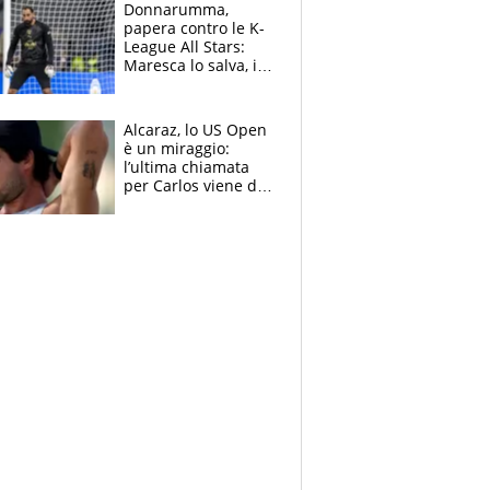
Brignone
Donnarumma,
papera contro le K-
League All Stars:
Maresca lo salva, i
tifosi del City lo
attaccano
Alcaraz, lo US Open
è un miraggio:
l’ultima chiamata
per Carlos viene da
New York e
potrebbe
coinvolgere Serena
Williams