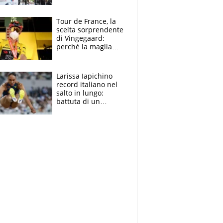
rito della Norvegia
di Haaland e
compagni
Tour de France, la
scelta sorprendente
di Vingegaard:
perché la maglia
gialla indossa la
mascherina, il
rischio da evitare
Larissa Iapichino
record italiano nel
salto in lungo:
battuta di un
centimetro mamma
Fiona May