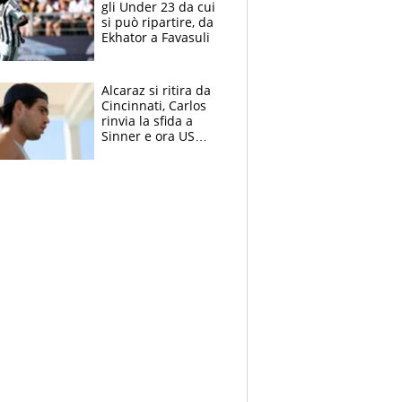
gli Under 23 da cui
si può ripartire, da
Ekhator a Favasuli
Alcaraz si ritira da
Cincinnati, Carlos
rinvia la sfida a
Sinner e ora US
Open di nuovo a
rischio