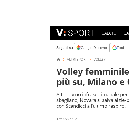
CALCIO
C
Seguici su:
Google Discover
Fonti pr
ALTRI SPORT
VOLLEY
Volley femminil
più su, Milano e 
Altro turno infrasettimanale per 
sbagliano, Novara si salva al tie
con Scandicci all’ultimo respiro.
17/11/22 16:51