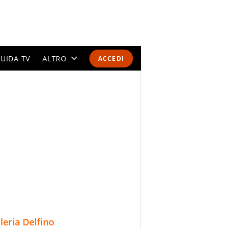
UIDA TV
ALTRO
ACCEDI
CALENDARI E CLASSIFICHE
ALTRI SPORT
MONDIALI 2026
OLIMPIADI
GOSSIP
LIFESTYLE
lleria Delfino