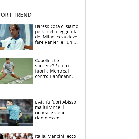
ORT TREND
Baresi: cosa ci siamo
persi della leggenda
del Milan, cosa deve
fare Ranieri e l'unico
neo di una carriera
immacolata
Cobolli, che
succede? Subito
fuori a Montreal
contro Hanfmann,
per Flavio è tutta
colpa della tosse
L'Aia fa fuori Abisso
ma lui vince il
ricorso e viene
riammesso:
continua momento
nero per gli arbitri
Italia, Mancini: ecco